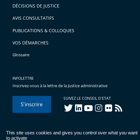
pour
DÉCISIONS DE JUSTICE
arriver
AVIS CONSULTATIFS
avant
PUBLICATIONS & COLLOQUES
VOS DÉMARCHES
Glossaire
INFOLETTRE
Inscrivez-vous à la lettre de la Justice administrative
SUIVEZ LE CONSEIL D'ETAT
S'inscrire
twitter
linkedIn
youtube
instagram
flickr
rss
This site uses cookies and gives you control over what you want
© Conseil d'État 2026 -
Mentions légales
-
Cookies
-
Données
to activate