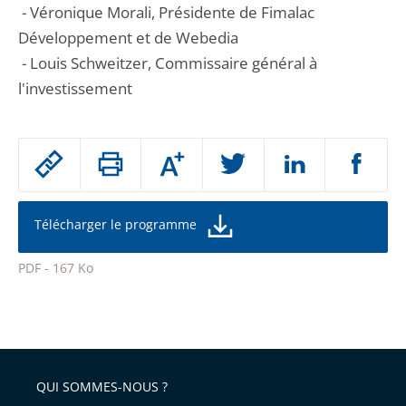
- Véronique Morali, Présidente de Fimalac
Développement et de Webedia
- Louis Schweitzer, Commissaire général à
l'investissement
Passer
Augmenter
le
ou
réduire
partage
la
taille
de
Télécharger le programme
de
la
l'article
police
PDF - 167 Ko
pour
Passer
arriver
le
après
partage
de
QUI SOMMES-NOUS ?
l'article