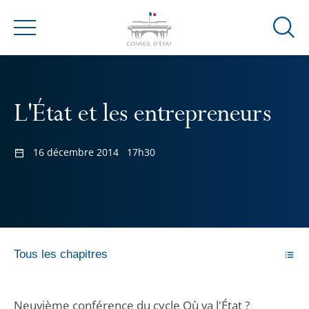
Ouvrir
Menu
la
modal
de
reche
L'État et les entrepreneurs
16 décembre 2014
17h30
Tous les chapitres
Neuvième conférence du cycle Où va l'État ?