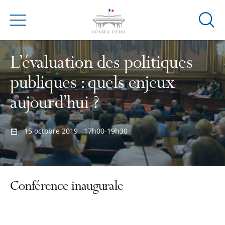
Ouvrir
Menu
la
modal
L’évaluation des politiques
de
reche
publiques : quels enjeux
aujourd’hui ?
15 octobre 2019
17h00-19h30
Conférence inaugurale