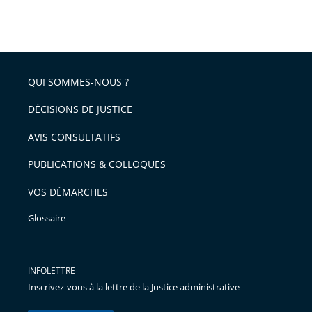
Passer
arriver
le
après
partage
de
QUI SOMMES-NOUS ?
l'article
pour
DÉCISIONS DE JUSTICE
arriver
AVIS CONSULTATIFS
avant
PUBLICATIONS & COLLOQUES
VOS DÉMARCHES
Glossaire
INFOLETTRE
Inscrivez-vous à la lettre de la Justice administrative