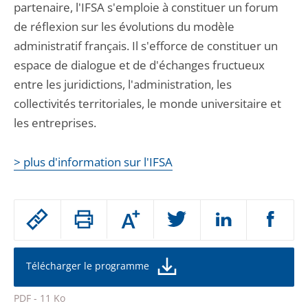
partenaire, l'IFSA s'emploie à constituer un forum
de réflexion sur les évolutions du modèle
administratif français. Il s'efforce de constituer un
espace de dialogue et de d'échanges fructueux
entre les juridictions, l'administration, les
collectivités territoriales, le monde universitaire et
les entreprises.
> plus d'information sur l'IFSA
Passer
Augmenter
le
ou
réduire
partage
la
taille
de
Télécharger le programme
de
la
l'article
police
PDF - 11 Ko
pour