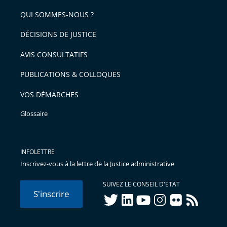
de
QUI SOMMES-NOUS ?
l'article
pour
DÉCISIONS DE JUSTICE
arriver
AVIS CONSULTATIFS
avant
PUBLICATIONS & COLLOQUES
VOS DÉMARCHES
Glossaire
INFOLETTRE
Inscrivez-vous à la lettre de la Justice administrative
SUIVEZ LE CONSEIL D'ETAT
S'inscrire
twitter
linkedIn
youtube
instagram
flickr
rss