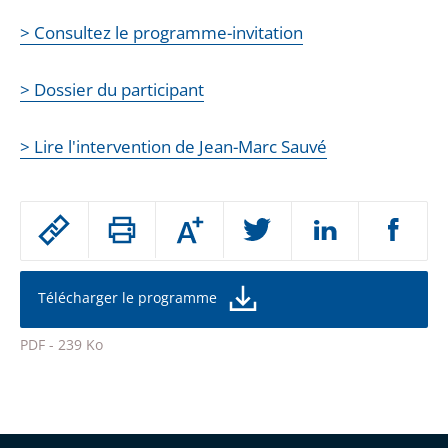
> Consultez le programme-invitation
> Dossier du participant
> Lire l'intervention de Jean-Marc Sauvé
Passer
Augmenter
le
ou
réduire
partage
la
taille
de
Télécharger le programme
de
la
l'article
police
PDF - 239 Ko
pour
Passer
arriver
le
après
partage