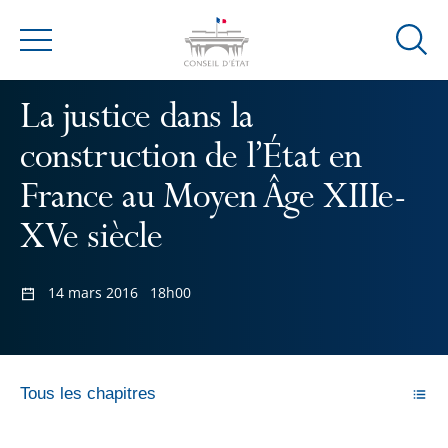
Ouvrir
Menu
la
modal
La justice dans la
de
reche
construction de l’État en
France au Moyen Âge XIIIe-
XVe siècle
14 mars 2016
18h00
Tous les chapitres