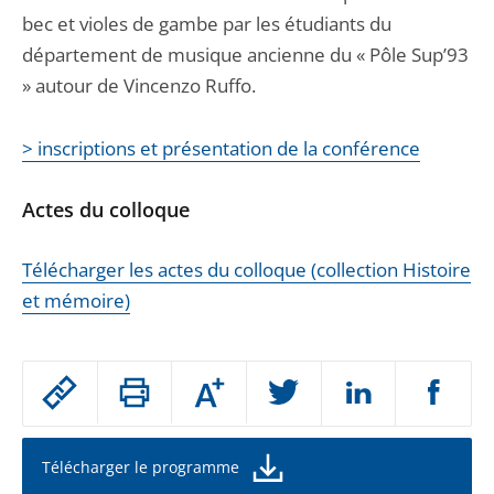
bec et violes de gambe par les étudiants du
département de musique ancienne du « Pôle Sup’93
» autour de Vincenzo Ruffo.
> inscriptions et présentation de la conférence
Actes du colloque
Télécharger les actes du colloque (collection Histoire
et mémoire)
Passer
Augmenter
le
ou
réduire
partage
la
taille
de
Télécharger le programme
de
la