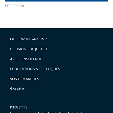
l'article
police
PDF - 99 Ko
pour
Passer
arriver
le
après
partage
de
QUI SOMMES-NOUS ?
l'article
pour
DÉCISIONS DE JUSTICE
arriver
AVIS CONSULTATIFS
avant
PUBLICATIONS & COLLOQUES
VOS DÉMARCHES
Glossaire
INFOLETTRE