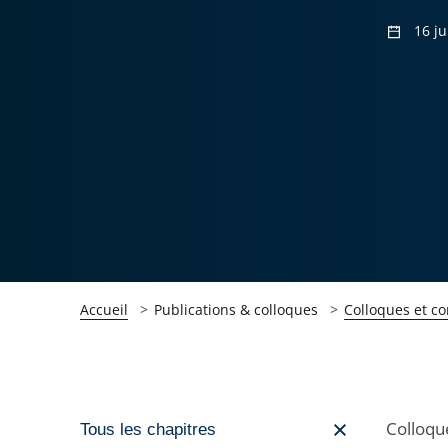
16 j
Accueil
Publications & colloques
Colloques et c
Passer
Colloque
Tous les chapitres