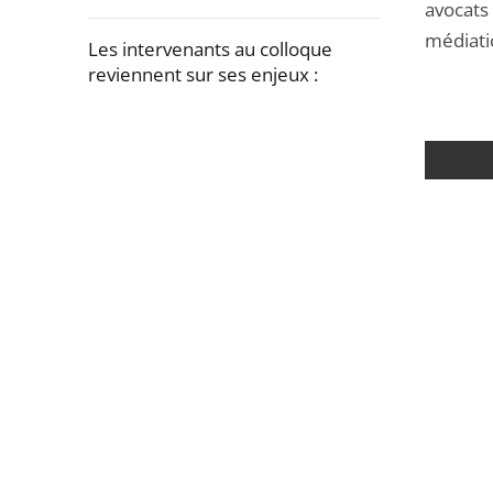
la
avocats
navigation
médiati
Les intervenants au colloque
de
reviennent sur ses enjeux :
l'article
pour
Passer
arriver
la
après
navigation
de
l'article
pour
arriver
avant