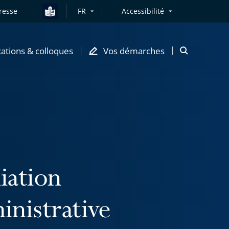
resse
FR
Accessibilité
cations & colloques
Vos démarches
Ouvrir
la
modale
de
recherche
iation
inistrative