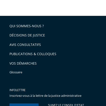
arriver
le
après
partage
de
QUI SOMMES-NOUS ?
l'article
pour
DÉCISIONS DE JUSTICE
arriver
AVIS CONSULTATIFS
avant
PUBLICATIONS & COLLOQUES
VOS DÉMARCHES
Glossaire
INFOLETTRE
Inscrivez-vous à la lettre de la Justice administrative
SUIVEZ LE CONSEIL D'ETAT