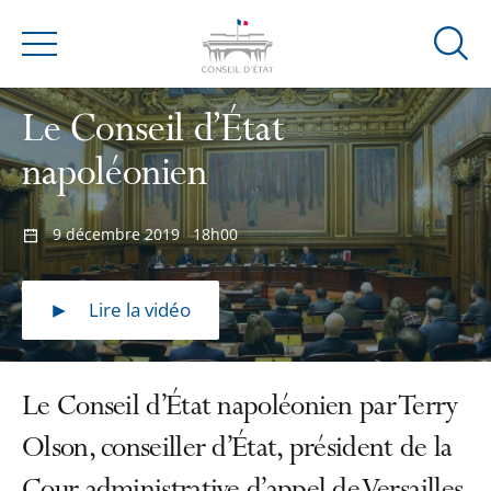
Ouvrir
Menu
la
modal
Le Conseil d’État
de
reche
napoléonien
9 décembre 2019
18h00
Lire la vidéo
Le Conseil d’État napoléonien par Terry
Olson, conseiller d’État, président de la