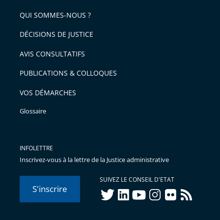
de
QUI SOMMES-NOUS ?
l'article
pour
DÉCISIONS DE JUSTICE
arriver
AVIS CONSULTATIFS
avant
PUBLICATIONS & COLLOQUES
VOS DÉMARCHES
Glossaire
INFOLETTRE
Inscrivez-vous à la lettre de la Justice administrative
SUIVEZ LE CONSEIL D'ETAT
S'inscrire
twitter
linkedIn
youtube
instagram
flickr
rss