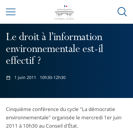
Ouvrir
Menu
la
modal
Le droit à l’information
de
reche
environnementale est-il
effectif ?
1 juin 2011
10h30-12h30
Cinquième conférence du cycle "La démocratie
environnementale" organisée le mercredi 1er juin
2011 à 10h30 au Conseil d'État.