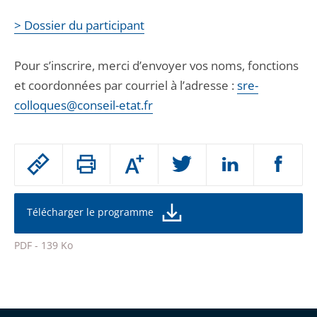
> Dossier du participant
Pour s’inscrire, merci d’envoyer vos noms, fonctions
et coordonnées par courriel à l’adresse :
sre-
colloques@conseil-etat.fr
Passer
Augmenter
le
ou
réduire
partage
la
taille
de
Télécharger le programme
de
la
l'article
police
PDF - 139 Ko
pour
Passer
arriver
le
après
partage