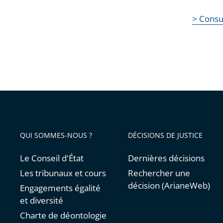
la
la
navigation
navigation
> Consu
de
de
l'article
l'article
pour
pour
arriver
arriver
après
avant
QUI SOMMES-NOUS ?
DÉCISIONS DE JUSTICE
Le Conseil d'État
Dernières décisions
Les tribunaux et cours
Rechercher une
décision (ArianeWeb)
Engagements égalité
et diversité
Charte de déontologie