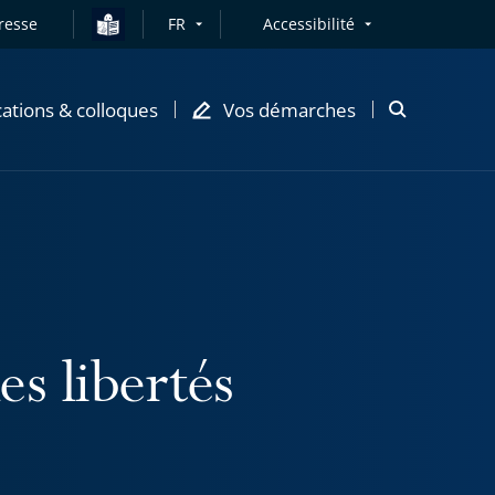
resse
FR
Accessibilité
cations & colloques
Vos démarches
Ouvrir
la
modale
de
recherche
es libertés