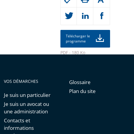
Augmenter
le
ou
réduire
partage
la
taille
de
de
la
l'article
police
pour
Télécharger le
programme
arriver
après
PDF - 180 Ko
Passer
le
partage
VOS DÉMARCHES
Glossaire
de
Plan du site
l'article
Je suis un particulier
pour
Je suis un avocat ou
arriver
une administration
avant
Contacts et
informations