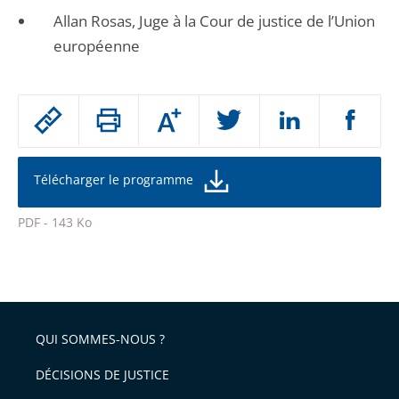
Allan Rosas, Juge à la Cour de justice de l’Union
européenne
Passer
Augmenter
le
ou
réduire
partage
la
taille
de
Télécharger le programme
de
la
l'article
police
PDF - 143 Ko
pour
Passer
arriver
le
après
partage
de
QUI SOMMES-NOUS ?
l'article
pour
DÉCISIONS DE JUSTICE
arriver