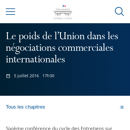
Ouvrir
Menu
la
modal
Le poids de l’Union dans les
de
reche
négociations commerciales
internationales
5 juillet 2016
17h30
Tous les chapitres
Sixième conférence du cycle des Entretiens sur