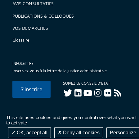
AVIS CONSULTATIFS
avant
PUBLICATIONS & COLLOQUES
VOS DÉMARCHES
Glossaire
INFOLETTRE
Inscrivez-vous à la lettre de la Justice administrative
SUIVEZ LE CONSEIL D'ETAT
S'inscrire
twitter
linkedIn
youtube
instagram
flickr
rss
This site uses cookies and gives you control over what you want
© Conseil d'État 2026 -
Mentions légales
-
Cookies
-
Données
to activate
personnelles
-
Publications administratives
-
Accessibilité :
partiellement conforme
OK, accept all
Deny all cookies
Personalize