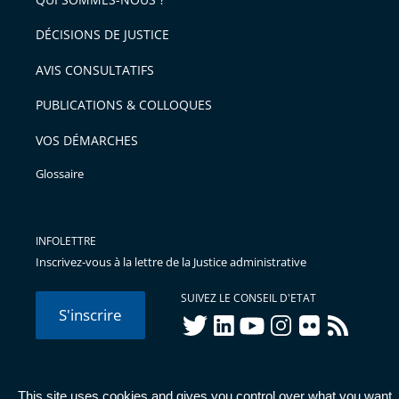
l'article
pour
DÉCISIONS DE JUSTICE
arriver
AVIS CONSULTATIFS
avant
PUBLICATIONS & COLLOQUES
VOS DÉMARCHES
Glossaire
INFOLETTRE
Inscrivez-vous à la lettre de la Justice administrative
SUIVEZ LE CONSEIL D'ETAT
S'inscrire
twitter
linkedIn
youtube
instagram
flickr
rss
This site uses cookies and gives you control over what you want