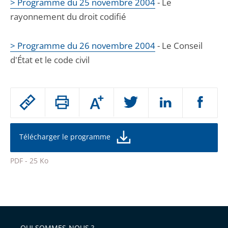
> Programme du 25 novembre 2004
- Le
rayonnement du droit codifié
> Programme du 26 novembre 2004
- Le Conseil
d'État et le code civil
Passer
Augmenter
le
ou
réduire
partage
la
taille
de
Télécharger le programme
de
la
l'article
police
PDF - 25 Ko
pour
Passer
arriver
le
après
partage
de
QUI SOMMES-NOUS ?