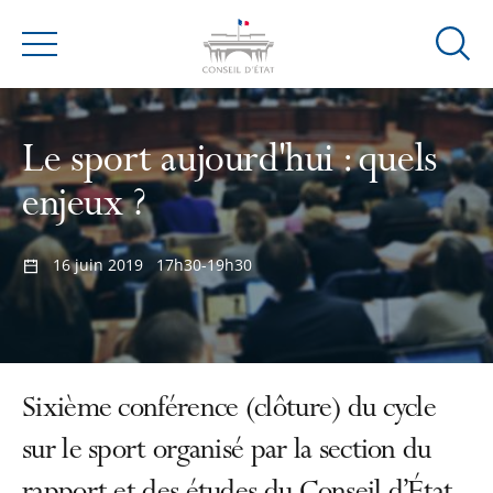
Ouvrir
Menu
la
modal
de
Le sport aujourd'hui : quels
reche
enjeux ?
16 juin 2019
17h30-19h30
Sixième conférence (clôture) du cycle
sur le sport organisé par la section du