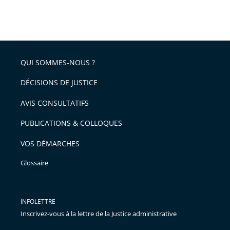
Passer
arriver
le
après
partage
de
QUI SOMMES-NOUS ?
l'article
pour
DÉCISIONS DE JUSTICE
arriver
AVIS CONSULTATIFS
avant
PUBLICATIONS & COLLOQUES
VOS DÉMARCHES
Glossaire
INFOLETTRE
Inscrivez-vous à la lettre de la Justice administrative