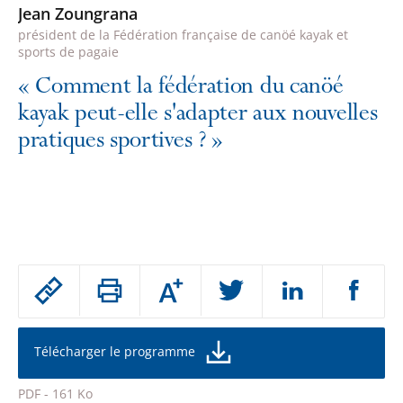
Jean Zoungrana
président de la Fédération française de canöé kayak et
sports de pagaie
«
Comment la fédération du canöé
kayak peut-elle s'adapter aux nouvelles
pratiques sportives ?
»
Passer
Augmenter
le
ou
réduire
partage
la
taille
de
Télécharger le programme
de
la
l'article
police
PDF - 161 Ko
pour