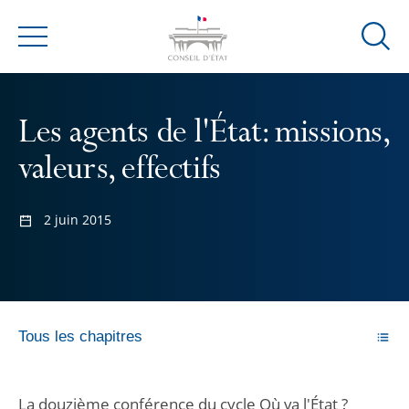
Ouvrir
Menu
la
modal
de
Les agents de l'État: missions,
reche
valeurs, effectifs
2 juin 2015
Tous les chapitres
La douzième conférence du cycle Où va l'État ?