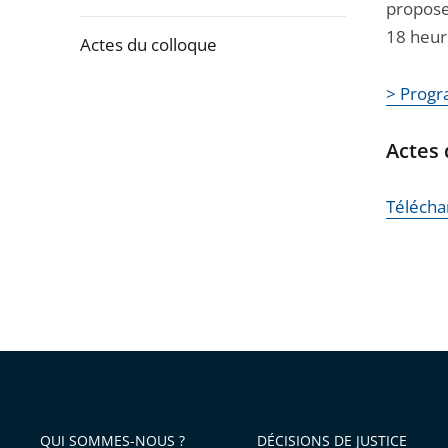
la
propose
navigation
18 heure
Actes du colloque
de
l'article
> Progr
Passer
pour
la
arriver
Actes 
navigation
après
de
Téléchar
l'article
pour
arriver
avant
QUI SOMMES-NOUS ?
DÉCISIONS DE JUSTICE