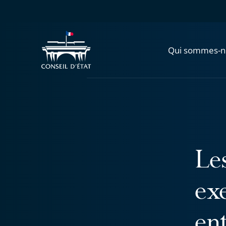
Qui sommes-n
Les
exe
en