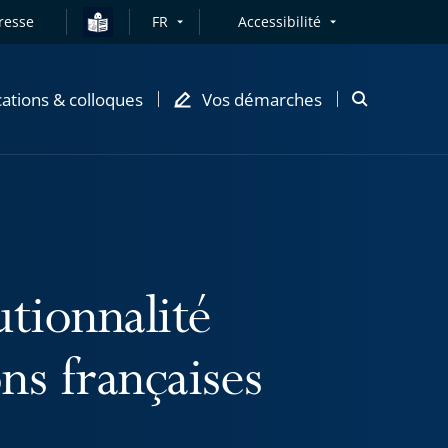
resse
FR
Accessibilité
cations & colloques
Vos démarches
Ouvrir
la
modale
de
recherche
utionnalité
ons françaises