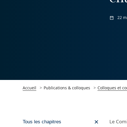
22 m
Accueil
Publications & colloques
Colloques et c
Passer
Le Comit
Tous les chapitres