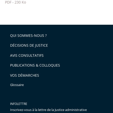
PDF - 230 Ko
pour
Passer
arriver
le
après
partage
de
QUI SOMMES-NOUS ?
l'article
pour
DÉCISIONS DE JUSTICE
arriver
AVIS CONSULTATIFS
avant
PUBLICATIONS & COLLOQUES
VOS DÉMARCHES
Glossaire
INFOLETTRE
Inscrivez-vous à la lettre de la Justice administrative