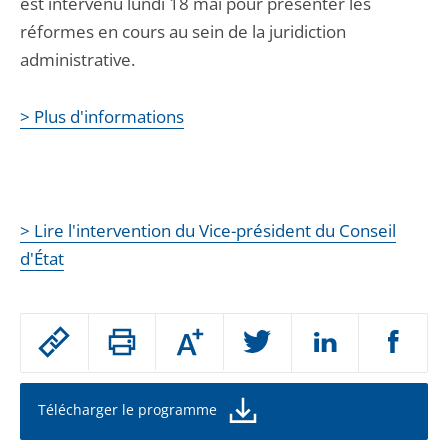
est intervenu lundi 18 mai pour présenter les
réformes en cours au sein de la juridiction
administrative.
> Plus d'informations
> Lire l'intervention du Vice-président du Conseil
d'État
Passer
Augmenter
le
ou
réduire
partage
la
taille
de
Télécharger le programme
de
la
l'article
police