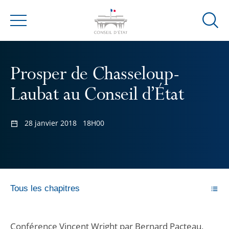
Ouvrir
Menu
la
modal
de
Prosper de Chasseloup-
reche
Laubat au Conseil d’État
28 janvier 2018
18H00
Tous les chapitres
Conférence Vincent Wright par Bernard Pacteau,