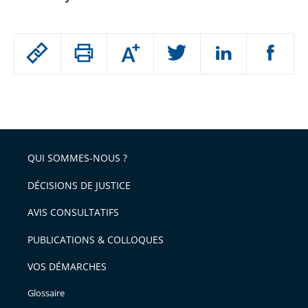
Passer
Augmenter
le
ou
réduire
partage
Passer
la
taille
de
le
de
la
l'article
partage
police
pour
de
arriver
QUI SOMMES-NOUS ?
l'article
après
pour
DÉCISIONS DE JUSTICE
arriver
AVIS CONSULTATIFS
avant
PUBLICATIONS & COLLOQUES
VOS DÉMARCHES
Glossaire