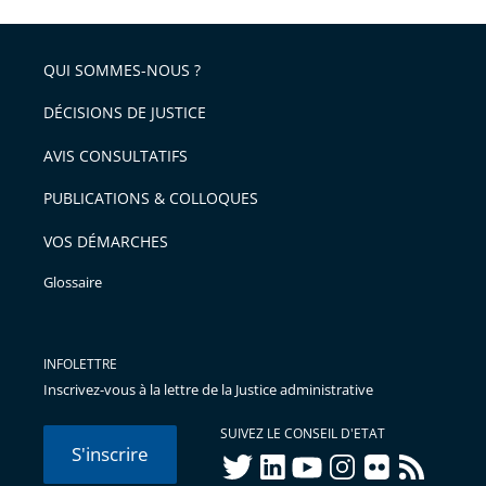
partage
de
QUI SOMMES-NOUS ?
l'article
pour
DÉCISIONS DE JUSTICE
arriver
AVIS CONSULTATIFS
avant
PUBLICATIONS & COLLOQUES
VOS DÉMARCHES
Glossaire
INFOLETTRE
Inscrivez-vous à la lettre de la Justice administrative
SUIVEZ LE CONSEIL D'ETAT
S'inscrire
twitter
linkedIn
youtube
instagram
flickr
rss