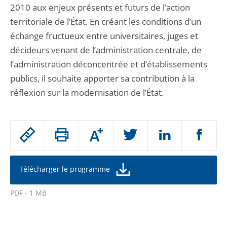
2010 aux enjeux présents et futurs de l’action
territoriale de l’État. En créant les conditions d’un
échange fructueux entre universitaires, juges et
décideurs venant de l’administration centrale, de
l’administration déconcentrée et d’établissements
publics, il souhaite apporter sa contribution à la
réflexion sur la modernisation de l’État.
Passer
Augmenter
le
ou
réduire
partage
la
taille
de
Télécharger le programme
de
la
l'article
police
PDF - 1 MB
pour
Passer
arriver
le
après