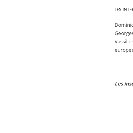
LES INTE
Dominiq
Georges
Vassilio
europé
Les ins