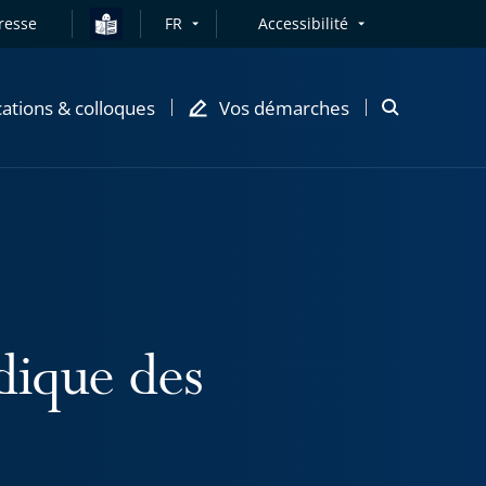
resse
FR
Accessibilité
cations & colloques
Vos démarches
Ouvrir
la
modale
de
recherche
dique des