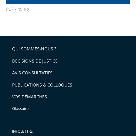
l'article
police
PDF - 49 Ko
pour
Passer
arriver
le
après
partage
de
QUI SOMMES-NOUS ?
l'article
pour
DÉCISIONS DE JUSTICE
arriver
AVIS CONSULTATIFS
avant
PUBLICATIONS & COLLOQUES
VOS DÉMARCHES
Glossaire
INFOLETTRE