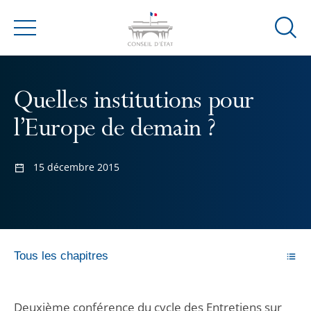
Ouvrir
Menu
la
modal
de
Quelles institutions pour
reche
l’Europe de demain ?
15 décembre 2015
Tous les chapitres
Deuxième conférence du cycle des Entretiens sur