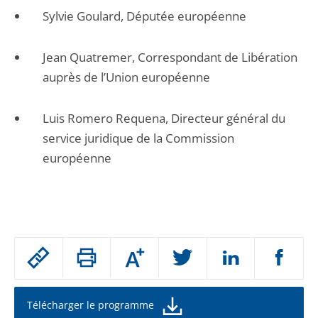
Sylvie Goulard, Députée européenne
Jean Quatremer, Correspondant de Libération
auprès de l’Union européenne
Luis Romero Requena, Directeur général du
service juridique de la Commission
européenne
Passer
Augmenter
le
ou
réduire
partage
la
taille
de
Télécharger le programme
de
la