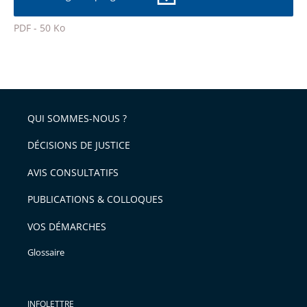
la
l'article
police
PDF - 50 Ko
pour
Passer
arriver
le
après
partage
de
QUI SOMMES-NOUS ?
l'article
pour
DÉCISIONS DE JUSTICE
arriver
AVIS CONSULTATIFS
avant
PUBLICATIONS & COLLOQUES
VOS DÉMARCHES
Glossaire
INFOLETTRE