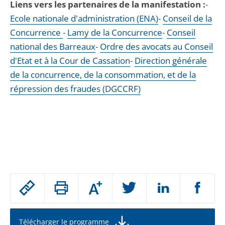
Liens vers les partenaires de la manifestation :
-
Ecole nationale d'administration (ENA)
-
Conseil de la
Concurrence
-
Lamy de la Concurrence
-
Conseil
national des Barreaux
-
Ordre des avocats au Conseil
d'Etat et à la Cour de Cassation
-
Direction générale
de la concurrence, de la consommation, et de la
répression des fraudes (DGCCRF)
Passer
Augmenter
le
ou
réduire
partage
la
taille
de
Télécharger le programme
de