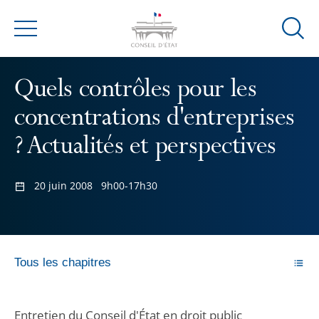
Ouvrir
Menu
la
modal
Quels contrôles pour les
de
reche
concentrations d'entreprises
? Actualités et perspectives
20 juin 2008
9h00-17h30
Tous les chapitres
Entretien du Conseil d'État en droit public