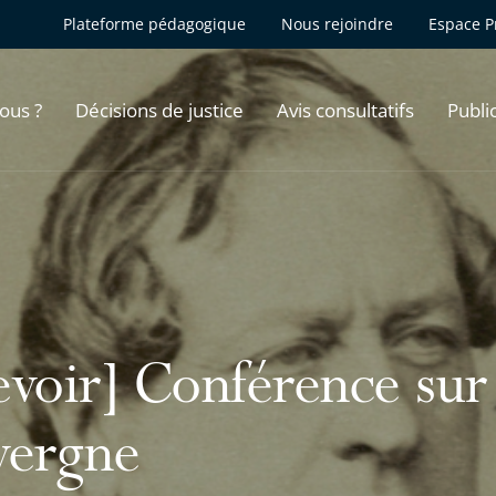
Plateforme pédagogique
Nous rejoindre
Espace P
ous ?
Décisions de justice
Avis consultatifs
Publi
evoir] Conférence sur
vergne