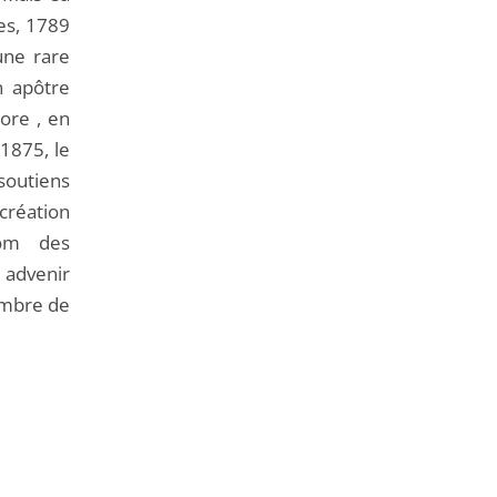
ces, 1789
’une rare
n apôtre
ore , en
1875, le
soutiens
 création
nom des
 advenir
embre de