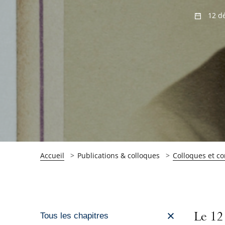
12 d
Accueil
Publications & colloques
Colloques et c
Passer
Le 12 
Tous les chapitres