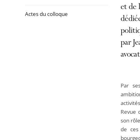
la
et de 
navigation
Actes du colloque
dédié
de
l'article
politi
Passer
pour
par Je
la
arriver
navigation
avocat
après
de
l'article
pour
Par ses
arriver
ambitio
avant
activit
Revue d
son rôle
de ces
bourgeo