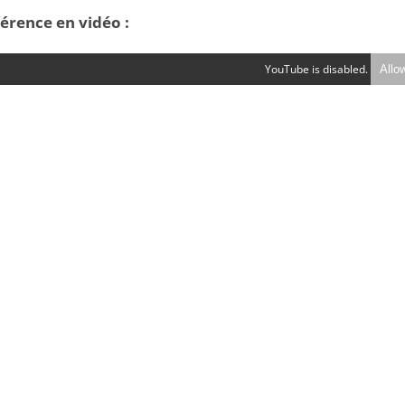
fé
rence en vidéo :
YouTube is disabled.
Allo