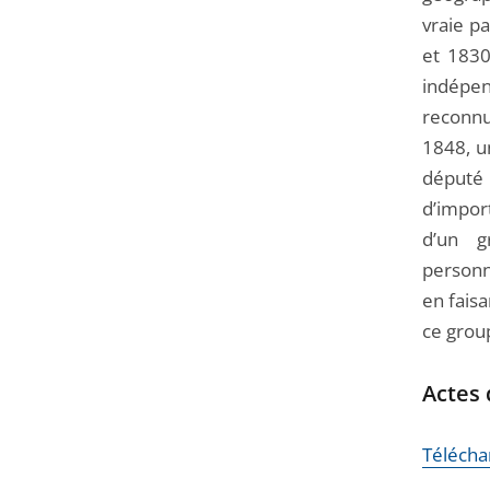
vraie pa
et 1830,
indépe
reconnu
1848, u
député 
d’import
d’un g
personn
en fais
ce grou
Actes
Téléchar