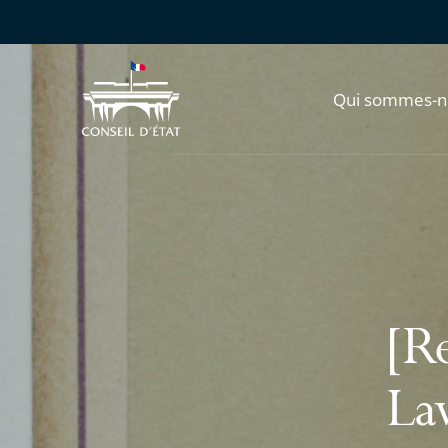
Qui sommes-n
[R
La