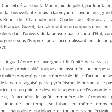
 Conseil d’État- sous la Monarchie de juillet, par leur tale
e la bienveillante mais clairvoyante faveur de gra
ois-René de Chateaubriand, Charles de Rémusat, T
l, François Guizot), brutalement interrompues dans leur 
xilées dans l’univers de la pensée par le coup d’État, co
urgence sous l’Empire libéral, accomplissant leur destin 
870.
distingua Léonce de Lavergne et fit l’unité de sa vie, ce
tiel une provincialité toulousaine assumée, un perpétue
ectualité tempéré par un irrépressible désir d’action, un 
 de la nature aiguisé par le pyrénéisme, le portant à se p
griculture au point de devenir le « père » de l’économie ru
le-ci, à acquérir le goût immodéré de l’économie p
ristique de son temps, se faisant en même temps hi
he , naturaliste, sociologue et toujours grand écrivain.