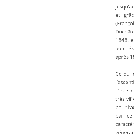
jusqu’au
et grâc
(Franç
Duchâte
1848, e
leur rés
après 1
Ce qui 
l’essen
d’intell
très vif
pour l’a
par cel
caracté
géograp