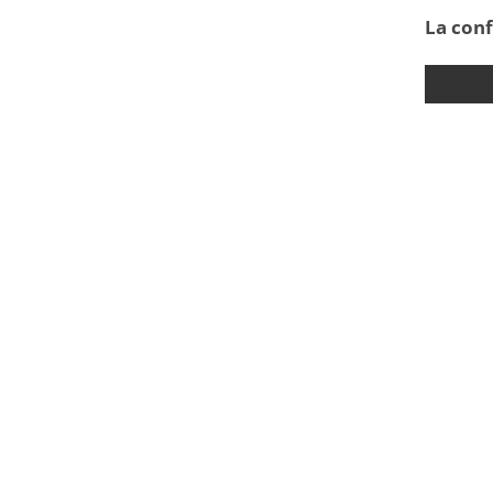
La co
n