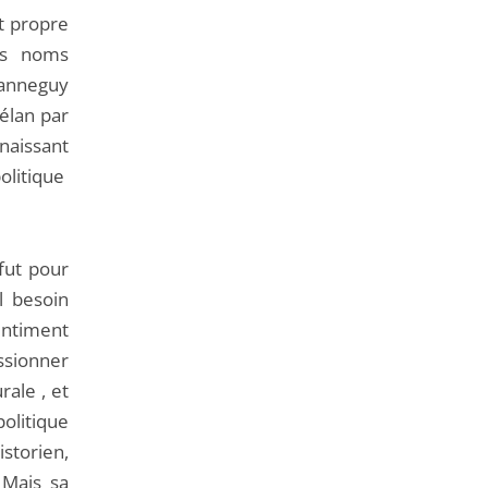
nt propre
nds noms
anneguy
élan par
nnaissant
politique
 fut pour
l besoin
sentiment
assionner
rale , et
olitique
storien,
 Mais sa