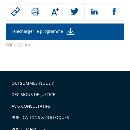
Passer
Augmenter
le
ou
réduire
partage
la
taille
de
Télécharger le programme
de
la
l'article
police
PDF - 221 Ko
pour
Passer
arriver
le
après
partage
de
QUI SOMMES-NOUS ?
l'article
pour
DÉCISIONS DE JUSTICE
arriver
AVIS CONSULTATIFS
avant
PUBLICATIONS & COLLOQUES
VOS DÉMARCHES