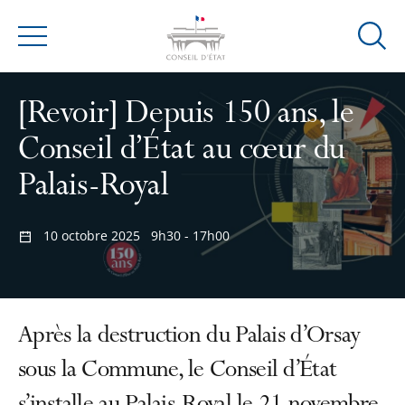
Ouvrir
Menu
la
modal
[Revoir] Depuis 150 ans, le
de
reche
Conseil d’État au cœur du
Palais-Royal
10 octobre 2025
9h30 - 17h00
Après la destruction du Palais d’Orsay
sous la Commune, le Conseil d’État