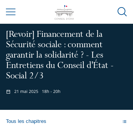
Ouvrir
Menu
la
modal
[Revoir] Financement de la
de
Sécurité sociale : comment
reche
garantir la solidarité ? - Les
Entretiens du Conseil d'État -
Social 2/3
21 mai 2025
18h - 20h
Tous les chapitres