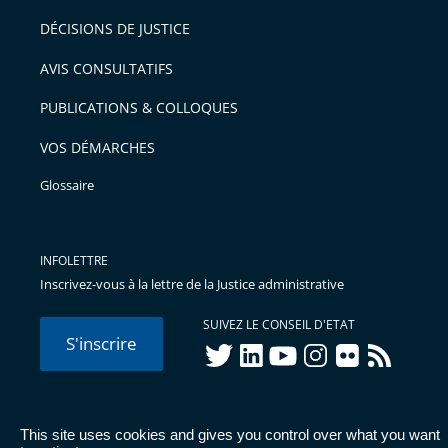
après
pour
DÉCISIONS DE JUSTICE
arriver
AVIS CONSULTATIFS
avant
PUBLICATIONS & COLLOQUES
VOS DÉMARCHES
Glossaire
INFOLETTRE
Inscrivez-vous à la lettre de la Justice administrative
SUIVEZ LE CONSEIL D'ETAT
S'inscrire
twitter
linkedIn
youtube
instagram
flickr
rss
This site uses cookies and gives you control over what you want
© Conseil d'État 2026 -
Mentions légales
-
Cookies
-
Données