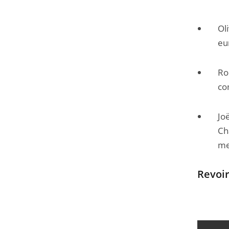
Ol
eu
Ro
co
Jo
Ch
me
Revoi