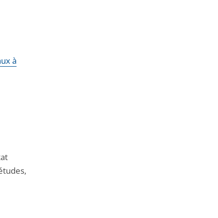
aux à
tat
études,