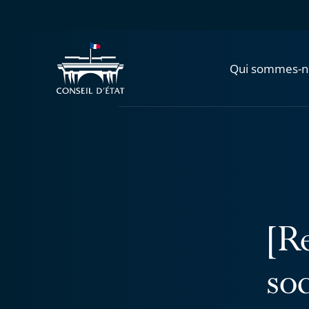
Qui sommes-n
[R
so