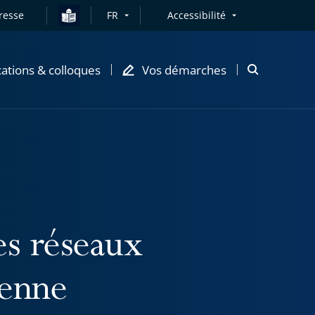
resse
FR
Accessibilité
cations & colloques
Vos démarches
Ouvrir
la
modale
de
recherche
es réseaux
éenne