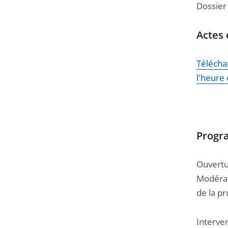
arriver
Dossier
avant
Actes
Télécha
l'heure
Prog
Ouvertur
Modérat
de la pr
Interven