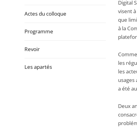
la
Digital
navigation
visent 
Actes du colloque
de
que limi
l'article
à la Co
Programme
pour
platefo
arriver
Revoir
après
Comment
les régu
Les apartés
les acte
usages a
Passer
a été au
la
navigation
Deux ans
de
consacr
l'article
problém
pour