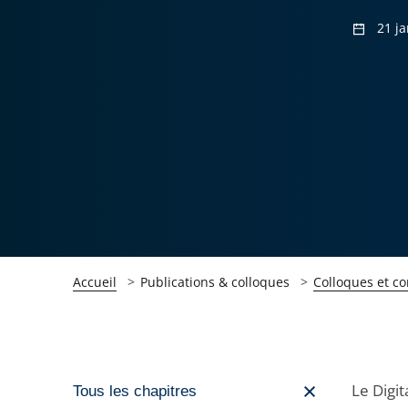
21 ja
Accueil
Publications & colloques
Colloques et c
Passer
Le Digit
Tous les chapitres