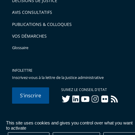
DÉCISIONS DE JUSTICE
arriver
AVIS CONSULTATIFS
avant
PUBLICATIONS & COLLOQUES
VOS DÉMARCHES
Glossaire
INFOLETTRE
Inscrivez-vous à la lettre de la Justice administrative
SUIVEZ LE CONSEIL D'ETAT
S'inscrire
twitter
linkedIn
youtube
instagram
flickr
rss
This site uses cookies and gives you control over what you want
© Conseil d'État 2026 -
Mentions légales
-
Cookies
-
Données
to activate
personnelles
-
Publications administratives
-
Accessibilité :