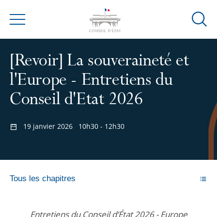
Ouvrir
Menu
la
modal
[Revoir] La souveraineté et
de
reche
l'Europe - Entretiens du
Conseil d'Etat 2026
19 janvier 2026
10h30 - 12h30
Tous les chapitres
Entretiens du Conseil d’État 2026 - Europe