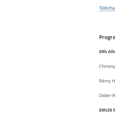
Téléchar
Prog
09h All
Christo
Rémy HE
Didier-
09h30 P