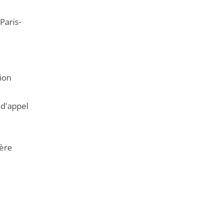
Paris-
ion
 d'appel
ière