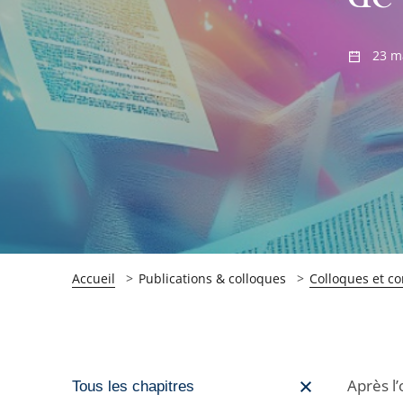
23 m
Accueil
Publications & colloques
Colloques et c
Passer
Après l’
Tous les chapitres