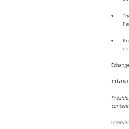
Th
Pa
Ro
du
Échang
11h15 L
Préside
content
Interven