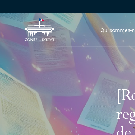
Qui sommes-n
[Re
reg
de