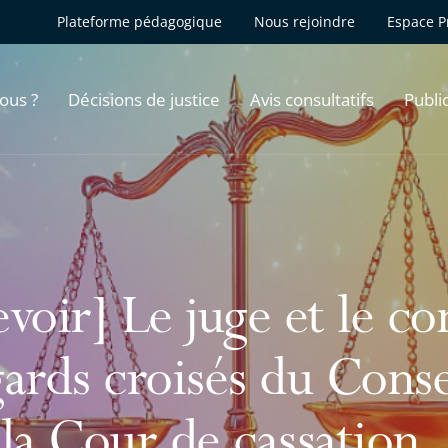
Plateforme pédagogique
Nous rejoindre
Espace P
ous ?
Décisions de justice
Avis consultatifs
Publi
voir] Le juge et le con
ards croisés du Consei
 la Cour de cassation