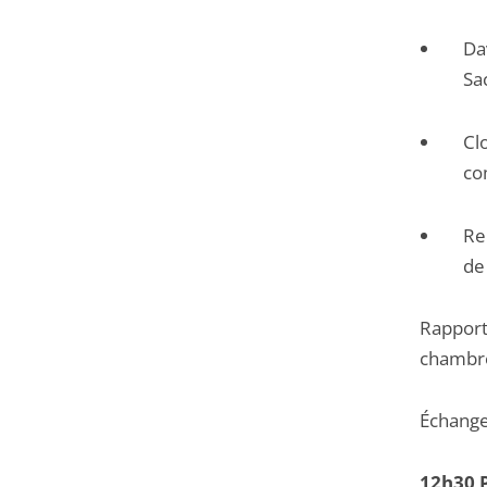
Da
Sa
Cl
co
Re
de
Rapport
chambre
Échang
12h30 