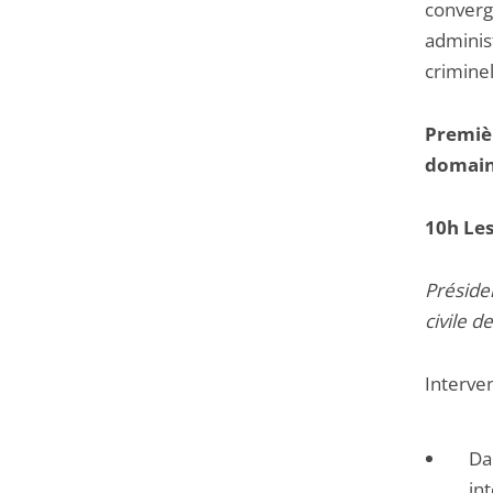
conver
adminis
criminel
Premièr
domain
10h Les 
Préside
civile d
Interven
Da
in