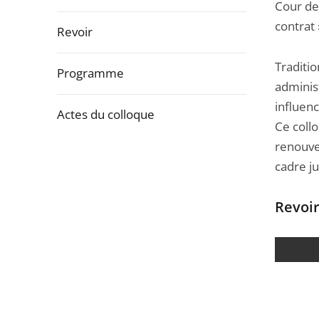
la
Cour de 
navigation
contrat 
Revoir
de
l'article
Traditio
Programme
pour
administ
arriver
influen
Actes du colloque
après
Ce coll
renouvea
Passer
cadre ju
la
navigation
Revoi
de
l'article
pour
arriver
avant