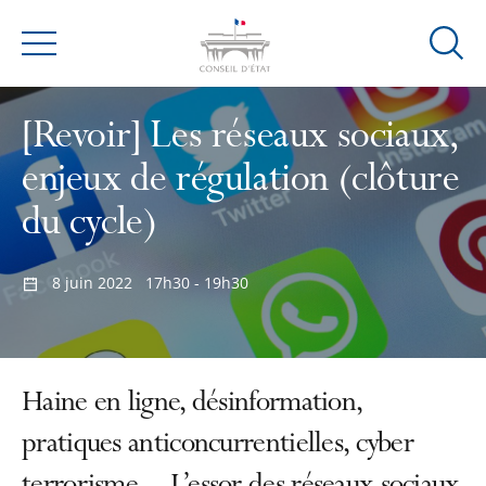
Ouvrir
Menu
la
modal
[Revoir] Les réseaux sociaux,
de
reche
enjeux de régulation (clôture
du cycle)
8 juin 2022
17h30 - 19h30
Haine en ligne, désinformation,
pratiques anticoncurrentielles, cyber