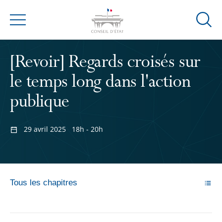
Ouvrir
Menu
la
modal
[Revoir] Regards croisés sur
de
reche
le temps long dans l'action
publique
29 avril 2025
18h - 20h
Tous les chapitres