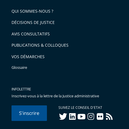
pour
de
arriver
QUI SOMMES-NOUS ?
l'article
après
pour
DÉCISIONS DE JUSTICE
arriver
AVIS CONSULTATIFS
avant
PUBLICATIONS & COLLOQUES
VOS DÉMARCHES
Glossaire
INFOLETTRE
Inscrivez-vous à la lettre de la Justice administrative
SUIVEZ LE CONSEIL D'ETAT
S'inscrire
twitter
linkedIn
youtube
instagram
flickr
rss