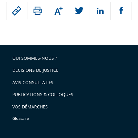
Passer
Augmenter
le
ou
réduire
partage
Passer
la
taille
de
le
de
la
l'article
partage
police
pour
de
arriver
QUI SOMMES-NOUS ?
l'article
après
pour
DÉCISIONS DE JUSTICE
arriver
AVIS CONSULTATIFS
avant
PUBLICATIONS & COLLOQUES
VOS DÉMARCHES
Glossaire