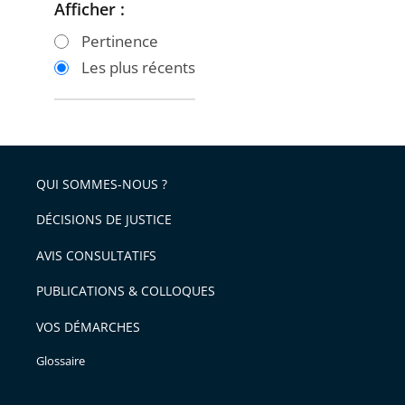
Afficher :
Passer
Passer
les
les
Pertinence
filtres
filtres
Les plus récents
pour
pour
arriver
arriver
après
avant
QUI SOMMES-NOUS ?
DÉCISIONS DE JUSTICE
AVIS CONSULTATIFS
PUBLICATIONS & COLLOQUES
VOS DÉMARCHES
Glossaire