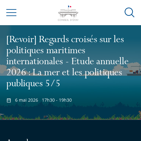
Ouvrir
Menu
la
modal
de
[Revoir] Regards croisés sur les
reche
politiques maritimes
internationales - Etude annuelle
2026 : La mer et les politiques
publiques 5/5
6 mai 2026
17h30 - 19h30