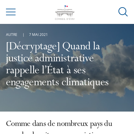
Ouvrir
Menu
la
modal
AUTRE
7 MAI 2021
de
reche
[Décryptage] Quand la
justice administrative
rappelle l’État à ses
engagements climatiques
Comme dans de nombreux pays du