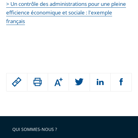
> Un contrôle des administrations pour une pleine
efficience économique et sociale : l'exemple
français
Passer
Augmenter
le
ou
réduire
partage
Passer
la
taille
de
le
de
la
l'article
partage
police
pour
de
arriver
QUI SOMMES-NOUS ?
l'article
après