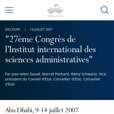
Ouvrir
Menu
la
modal
DISCOURS
14 JUILLET 2007
de
reche
"27ème Congrès de
l'Institut international des
sciences administratives"
Par Jean-Marc Sauvé, Marcel Pochard, Rémy Schwartz, Vice-
président du Conseil d'Etat, Conseiller d'Etat, Conseiller
d'Etat
Abu Dhabi, 9-14 juillet 2007