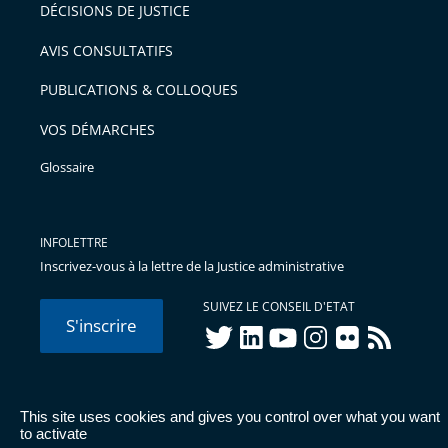
pour
DÉCISIONS DE JUSTICE
arriver
AVIS CONSULTATIFS
avant
PUBLICATIONS & COLLOQUES
VOS DÉMARCHES
Glossaire
INFOLETTRE
Inscrivez-vous à la lettre de la Justice administrative
SUIVEZ LE CONSEIL D'ETAT
S'inscrire
twitter
linkedIn
youtube
instagram
flickr
rss
This site uses cookies and gives you control over what you want
© Conseil d'État 2026 -
Mentions légales
-
Cookies
-
Données
to activate
personnelles
-
Publications administratives
-
Accessibilité :