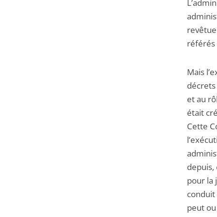
L’admini
administ
revêtue 
référés
Mais l’e
décrets
et au rô
était cr
Cette C
l’exécut
administ
depuis, 
pour la 
conduit 
peut ou 