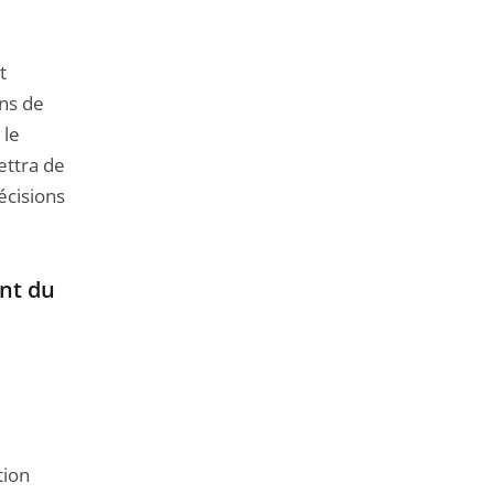
t
ns de
 le
ettra de
écisions
nt du
tion