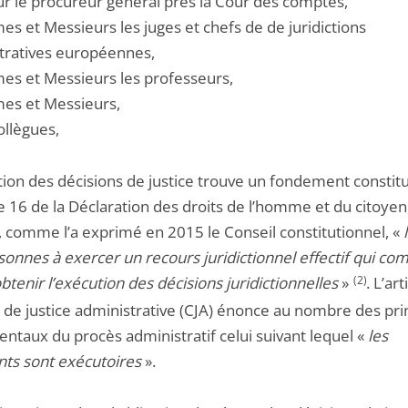
r le procureur général près la Cour des comptes,
s et Messieurs les juges et chefs de de juridictions
tratives européennes,
s et Messieurs les professeurs,
s et Messieurs,
ollègues,
tion des décisions de justice trouve un fondement constit
cle 16 de la Déclaration des droits de l’homme et du citoyen
t, comme l’a exprimé en 2015 le Conseil constitutionnel, «
sonnes à exercer un recours juridictionnel effectif qui c
obtenir l’exécution des décisions juridictionnelles
»
(2)
. L’art
 de justice administrative (CJA) énonce au nombre des pri
ntaux du procès administratif celui suivant lequel «
les
ts sont exécutoires
».