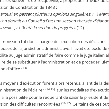
ans les Souvenirs de Tocqueville, à propos des travaux de l
ion de Constitution de 1848 :
arquai en passant plusieurs opinions singulières. (…) Marr
u’on donnât au Conseil d’État une section chargée d’élabor
uvelles, c’eût été la section du progrès
» (12).
ommission fut donc chargée de l’exécution des décisions
euses de la juridiction administrative. Il avait été exclu d
bilité au juge administratif de faire comme le juge italien al
dire de se substituer à l’administration et de procéder lui
ion d’office
(13)
.
rs moyens d’exécution furent alors retenus, allant de la 
ministration de l’éclairer
(14,15)
sur les modalités d’exécutio
 à la possibilité pour le requérant de saisir le président de 
ion des difficultés rencontrées
(16,17)
. Certains de ces out