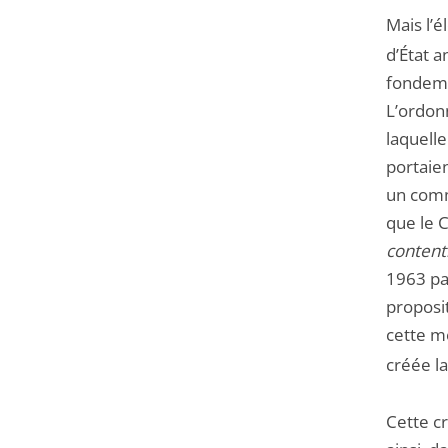
Mais l’é
d’État 
fondeme
L’ordonn
laquelle
portaien
un commu
que le C
content
1963 par
proposit
cette m
créée l
Cette cr