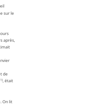
eil
e sur le
cours
rs après,
timait
anvier
et de
11)
, était
 On lit