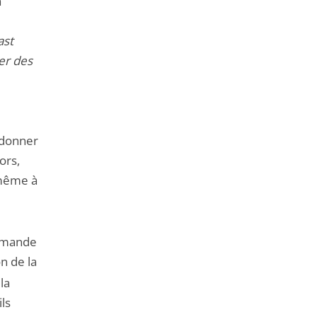
a
ast
er des
e donner
ors,
-même à
demande
n de la
la
ils