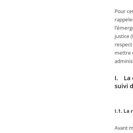
Pour ce
rappele
l’émerg
justice 
respect 
mettre 
administ
I. La
suivi 
I.1. La
Avant mê