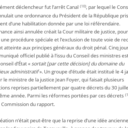
lément déclencheur fut l’arrêt Canal
(10)
, par lequel le Cons
annulait une ordonnance du Président de la République pris
nt d’une habilitation donnée par une loi référendaire.
ance ainsi annulée créait la Cour militaire de justice, pour
 une procédure spéciale et l’exclusion de toute voie de re
t atteinte aux principes généraux du droit pénal. Cinq jou
niqué officiel publié à l’issu du Conseil des ministres es
onseil d’État «
sortait [par cette décision] du domaine du
ieux administratif
». Un groupe d’étude était institué le 4 j
 le ministre de la justice Jean Foyer, qui faisait plusieurs
ions reprises partiellement par quatre décrets du 30 juill
ême année. Parmi les réformes portées par ces décrets
(
a Commission du rapport.
éation n’était peut-être que la reprise d’une idée ancienne.