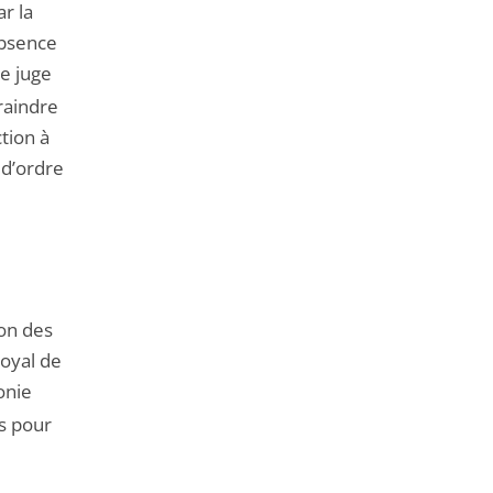
ar la
absence
le juge
traindre
ction à
 d’ordre
ion des
Royal de
ronie
s pour