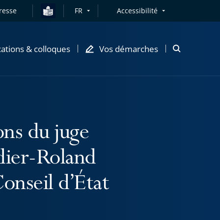
resse
FR
Accessibilité
cations & colloques
Vos démarches
Ouvrir
la
modale
de
recherche
ons du juge
idier-Roland
onseil d’État