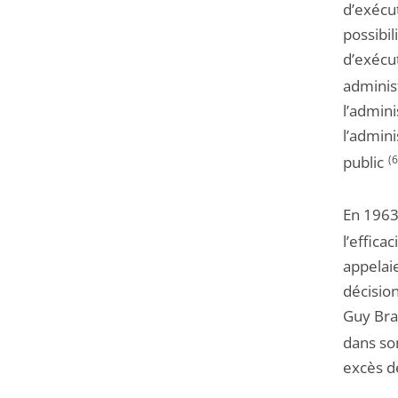
d’exécut
possibil
d’exécu
administ
l’admini
l’admini
public
(6
En 1963
l’effica
appelaie
décision
Guy Bra
dans so
excès d