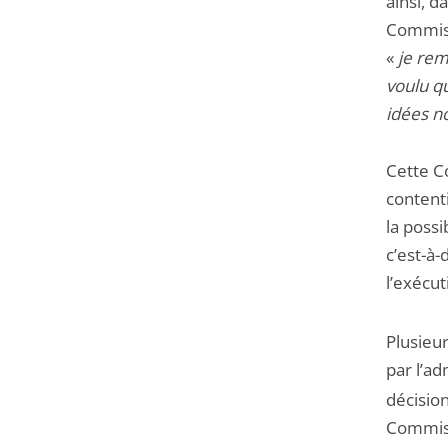
ainsi, d
Commiss
«
je rem
voulu q
idées no
Cette C
contenti
la possi
c’est-à-
l’exécut
Plusieu
par l’ad
décision
Commiss