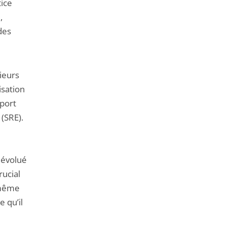
tice
,
des
sieurs
isation
pport
(SRE).
 évolué
rucial
a même
e qu’il