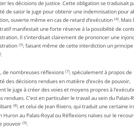
er les décisions de justice. Cette obligation se traduisait p
ité de saisir le juge pour obtenir une indemnisation pour 
tion, ouverte même en cas de retard d’exécution
(4)
. Mais 
ratif manifestait une forte réserve à la possibilité de con
stration. Il s’interdisait clairement de prononcer une injon
stration
(5)
, faisant même de cette interdiction un principe
)
.
, de nombreuses réflexions
(7)
, spécialement à propos de
cité des décisions rendues en matière d’excès de pouvoir,
nt le juge à créer des voies et moyens propres à l’exécut
s rendues. C’est en particulier le travail au sein du Palais-
ibant
(8)
, et celui de Jean Rivero, qui traduit une certaine i
n Huron au Palais-Royal ou Réflexions naïves sur le recour
e pouvoir
(9)
.