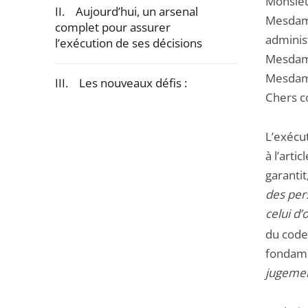
Monsieu
II. Aujourd’hui, un arsenal
Mesdame
complet pour assurer
adminis
l’exécution de ses décisions
Mesdame
Mesdame
III. Les nouveaux défis :
Chers c
Passer
la
L’exécu
navigation
à l’arti
de
garanti
l'article
des per
pour
celui d’
arriver
du code
avant
fondame
jugemen