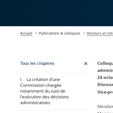
Accueil
Publications & colloques
Discours et con
Passer
Colloqu
Tous les chapitres
la
adminis
navigation
24 oct
I. La création d’une
de
Discou
Commission chargée
notamment du suivi de
l'article
Vice-pr
l’exécution des décisions
pour
administratives
arriver
Mesdame
après