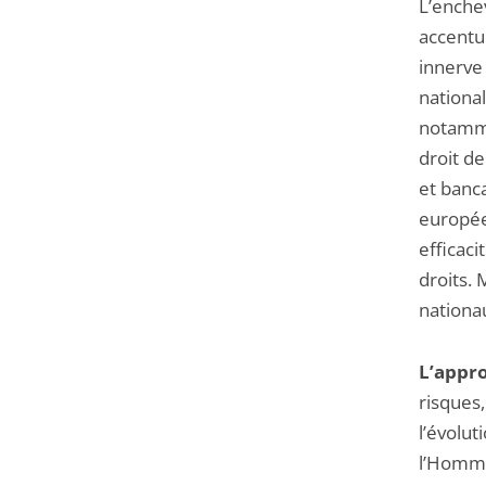
L’enche
accentu
innerve 
national
notamme
droit d
et banc
européen
efficaci
droits. 
nationa
L’appr
risques,
l’évolu
l’Homme