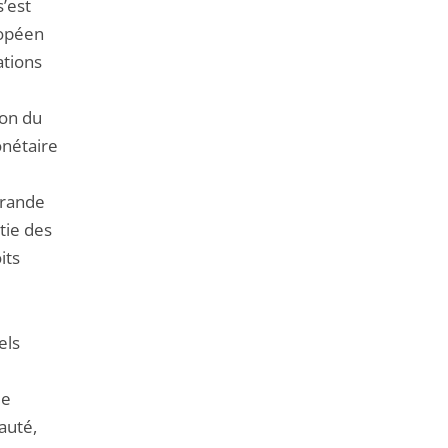
’est
ropéen
ations
on du
onétaire
grande
tie des
its
els
de
auté,