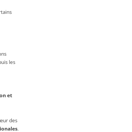
tains
ons
uis les
on et
œur des
tionales
.