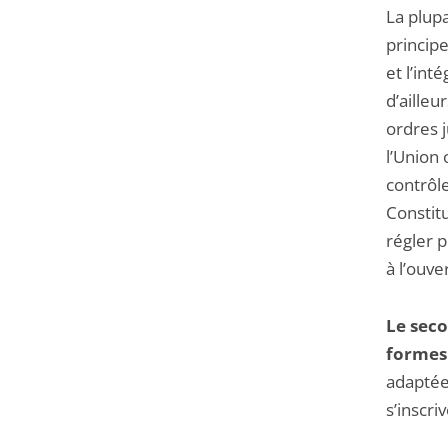
La plupa
princip
et l’in
d’ailleu
ordres 
l’Union 
contrôle
Constit
régler p
à l’ouve
Le seco
formes 
adaptées
s’inscri