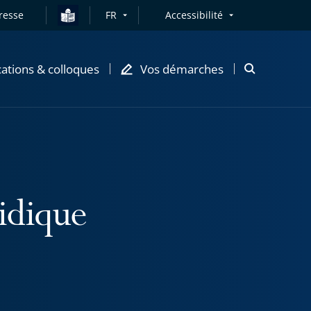
resse
FR
Accessibilité
cations & colloques
Vos démarches
Ouvrir
la
modale
de
recherche
ridique