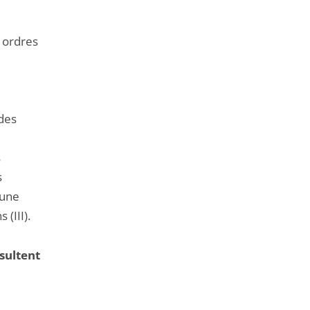
s ordres
 des
s
s
 une
(III).
ésultent