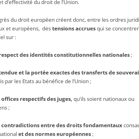
et d’effectivité du droit de l’Union.
grès du droit européen créent donc, entre les ordres jurid
ux et européens, des
tensions accrues
qui se concentre
el sur :
 respect des identités constitutionnelles nationales
;
étendue et la portée exactes des transferts de souvera
s par les Etats au bénéfice de l’Union ;
s offices respectifs des juges,
qu’ils soient nationaux ou
ns ;
s contradictions entre des droits fondamentaux
consac
national
et des normes européennes
;