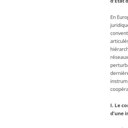
d’Etat 
En Europ
juridiqu
convent
articulé
hiérarch
réseaux
perturba
dernière
instrume
coopérat
I. Le c
d’une i