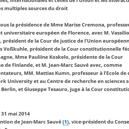
les, internationales et celles de l’Union et les interact
es multiples sources du droit
sous la présidence de Mme Marise Cremona, professe
tut universitaire européen de Florence, avec M. Vassili
, président de la Cour de justice
de l’Union européenn
 Voßkuhle, président de la Cour constitutionnelle fé
agne, Mme Pauliine Koskelo, présidente de la Cour
me
de Finlande, et M. Jean-Marc Sauvé avec, comme
ateurs, MM. Mattias Kumn, professeur à l’Ecole de 
rk University et au Centre de recherche
en sciences s
Berlin, et Giuseppe Tesauro, juge à la Cour constituti
 31 mai 2014
ention de Jean-Marc Sauvé
(1)
, vice-président du Conse