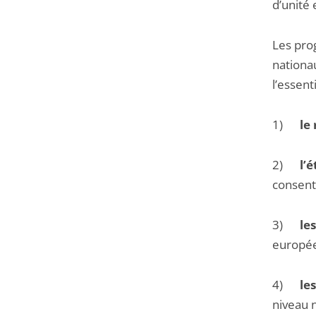
d’unité 
Les pro
nationa
l’essenti
1)
le
2)
l’
consenti
3)
le
europée
4)
le
niveau 