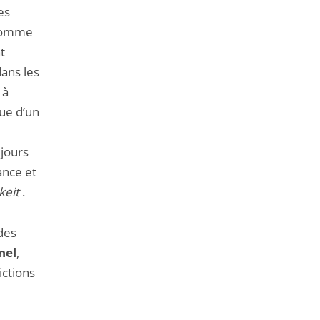
es
’Homme
t
dans les
 à
sue d’un
ujours
ance et
keit
.
des
nel
,
ictions