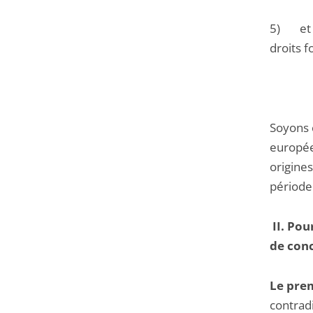
5) et 
droits 
Soyons c
europée
origine
période 
II. Pou
de conc
Le prem
contradi