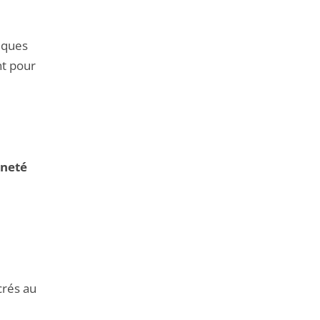
iques
nt pour
ineté
rés au