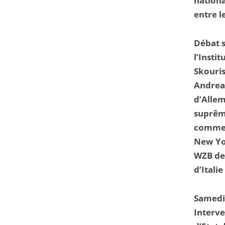
nationa
entre l
Débat 
l’Insti
Skouris
Andreas
d’Allem
suprê
comment
New Yo
WZB de 
d’Italie
Samedi
Interv