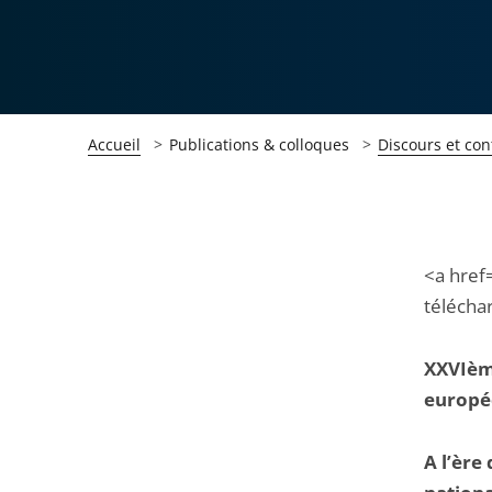
Accueil
Publications & colloques
Discours et con
Passer
Passer
<a href
la
la
télécha
navigation
navigation
de
de
XXVIème
l'article
l'article
europé
pour
pour
arriver
arriver
A l’ère
après
avant