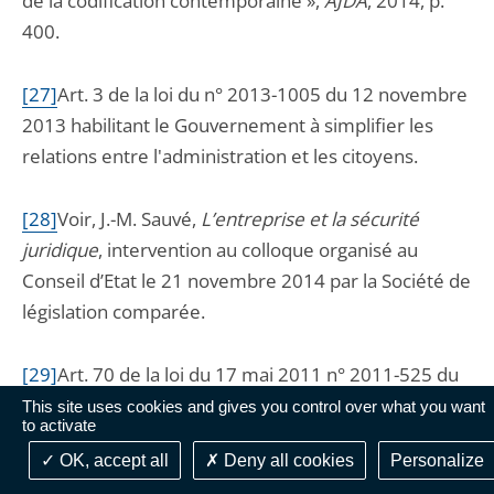
de la codification contemporaine »,
AJDA
, 2014, p.
400.
[27]
Art. 3 de la loi du n° 2013-1005 du 12 novembre
2013 habilitant le Gouvernement à simplifier les
relations entre l'administration et les citoyens.
[28]
Voir, J.-M. Sauvé,
L’entreprise et la sécurité
juridique
, intervention au colloque organisé au
Conseil d’Etat le 21 novembre 2014 par la Société de
législation comparée.
[29]
Art. 70 de la loi du 17 mai 2011 n° 2011-525 du
17 mai 2011 de simplification et d'amélioration de la
This site uses cookies and gives you control over what you want
to activate
qualité du droit.
OK, accept all
Deny all cookies
Personalize