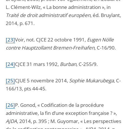
L. Clément-Wilz, « La bonne administration », in
Traité de droit administratif européen
, éd. Bruylant,
2014, p. 671.
[23]
Voir, not. CJCE 22 octobre 1991,
Eugen Nölle
contre Hauptzollamt Bremen-Freihafen
, C-16/90.
[24]
CJCE 31 mars 1992,
Burban
, C-255/9.
[25]
CJUE 5 novembre 2014,
Sophie Mukarubega
, C-
166/13, pts 44-45.
[26]
P. Gonod, « Codification de la procédure
administrative, la fin d’une exception française ? »,
AJDA
, 2014, p. 395 ; M. Guyomar, « Les perspectives