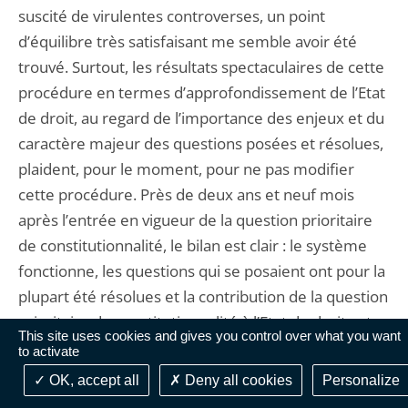
suscité de virulentes controverses, un point
d’équilibre très satisfaisant me semble avoir été
trouvé. Surtout, les résultats spectaculaires de cette
procédure en termes d’approfondissement de l’Etat
de droit, au regard de l’importance des enjeux et du
caractère majeur des questions posées et résolues,
plaident, pour le moment, pour ne pas modifier
cette procédure. Près de deux ans et neuf mois
après l’entrée en vigueur de la question prioritaire
de constitutionnalité, le bilan est clair : le système
fonctionne, les questions qui se posaient ont pour la
plupart été résolues et la contribution de la question
prioritaire de constitutionnalité à l’Etat de droit est
This site uses cookies and gives you control over what you want
manifeste. Si des adaptations mineures peuvent
to activate
encore peut-être être envisagées, il me paraît donc
OK, accept all
Deny all cookies
Personalize
surtout essentiel de ne pas perturber l’équilibre