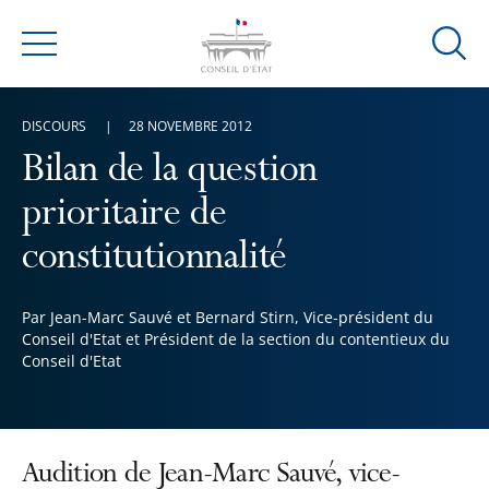
Ouvrir
Menu
la
modal
DISCOURS
28 NOVEMBRE 2012
de
reche
Bilan de la question
prioritaire de
constitutionnalité
Par Jean-Marc Sauvé et Bernard Stirn, Vice-président du
Conseil d'Etat et Président de la section du contentieux du
Conseil d'Etat
Audition de Jean-Marc Sauvé, vice-