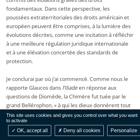
fondamentaux. Dans cette perspective, les
poussées extraterritoriales des droits américain et
européen peuvent être comprises, à la lumière des
évolutions décrites, comme une incitation à réfléchir
à une meilleure régulation juridique internationale
et à une élévation concertée des standards de
protection.
Je conclurai par où j’ai commencé. Comme nous le
rapporte Glaucos dans
l’Iliade
en réponse aux
questions de Diomède, la Chimère fut tuée par le
grand Bellérophon, « à qui les dieux donnèrent tout
ensemble la beauté et le charme viril »
[l]
. Bien plus
This site uses cookies and gives you control over what you want
to activate
que le droit comparé, le droit globalisé apparaît
certainement comme un assemblage composite et
OK, accept all
Deny all cookies
Personalize