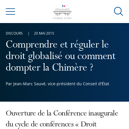
Ouvrir
Menu
la
modal
DISCOURS
20 MAI 2015
de
reche
Comprendre et réguler le
droit globalisé ou comment
dompter la Chimère ?
Par Jean-Marc Sauvé, vice-président du Conseil d'État
Ouverture de la Conférence inaugurale
du cycle de conférences « Droit