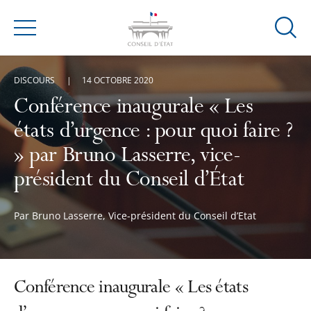
Ouvrir
Menu
la
modal
DISCOURS
14 OCTOBRE 2020
de
reche
Conférence inaugurale « Les
états d’urgence : pour quoi faire ?
» par Bruno Lasserre, vice-
président du Conseil d’État
Par Bruno Lasserre, Vice-président du Conseil d’Etat
Conférence inaugurale « Les états