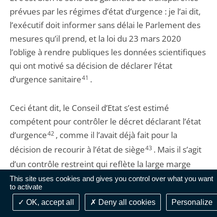
prévues par les régimes d’état d’urgence : je l’ai dit,
l’exécutif doit informer sans délai le Parlement des
mesures qu’il prend, et la loi du 23 mars 2020
l’oblige à rendre publiques les données scientifiques
qui ont motivé sa décision de déclarer l’état
d’urgence sanitaire
41
.
Ceci étant dit, le Conseil d’Etat s’est estimé
compétent pour contrôler le décret déclarant l’état
d’urgence
42
, comme il l’avait déjà fait pour la
décision de recourir à l’état de siège
43
. Mais il s’agit
d’un contrôle restreint qui reflète la large marge
d’appréciation dont dispose, de fait, le chef de l’Etat
This site uses cookies and gives you control over what you want
to activate
pour prendre une telle décision. Les mêmes
OK, accept all
Deny all cookies
Personalize
considérations déterminent la manière dont le juge
44