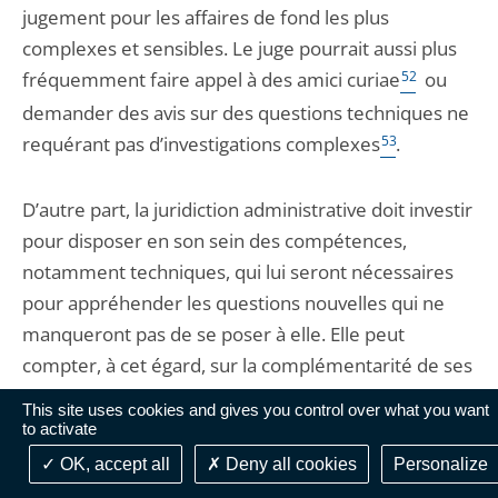
jugement pour les affaires de fond les plus
complexes et sensibles. Le juge pourrait aussi plus
fréquemment faire appel à des amici curiae
52
ou
demander des avis sur des questions techniques ne
requérant pas d’investigations complexes
53
.
D’autre part, la juridiction administrative doit investir
pour disposer en son sein des compétences,
notamment techniques, qui lui seront nécessaires
pour appréhender les questions nouvelles qui ne
manqueront pas de se poser à elle. Elle peut
compter, à cet égard, sur la complémentarité de ses
fonctions, qui est l’un de ses atouts les plus précieux
This site uses cookies and gives you control over what you want
: les travaux menés par la section du rapport et des
to activate
études ont en effet souvent permis de défricher de
OK, accept all
Deny all cookies
Personalize
nouveaux terrains – la laïcité
54
, le droit souple
55
, le