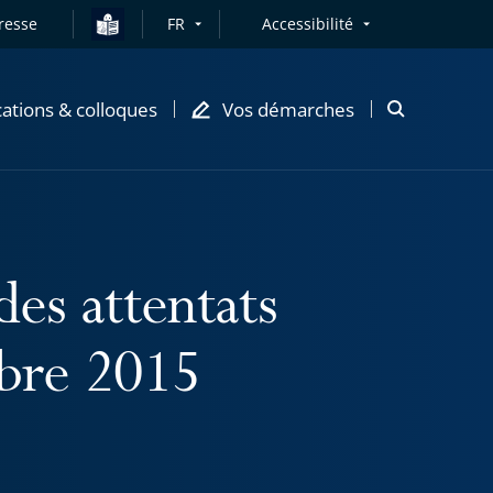
resse
FR
Accessibilité
cations & colloques
Vos démarches
Ouvrir
la
modale
de
recherche
des attentats
mbre 2015