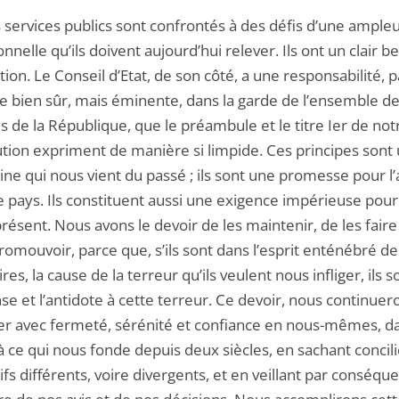
 services publics sont confrontés à des défis d’une ample
nnelle qu’ils doivent aujourd’hui relever. Ils ont un clair b
ion. Le Conseil d’Etat, de son côté, a une responsabilité, p
ve bien sûr, mais éminente, dans la garde de l’ensemble d
s de la République, que le préambule et le titre Ier de not
ution expriment de manière si limpide. Ces principes sont
ne qui nous vient du passé ; ils sont une promesse pour l’
 pays. Ils constituent aussi une exigence impérieuse pour
ésent. Nous avons le devoir de les maintenir, de les faire 
romouvoir, parce que, s’ils sont dans l’esprit enténébré d
res, la cause de la terreur qu’ils veulent nous infliger, ils s
se et l’antidote à cette terreur. Ce devoir, nous continuer
er avec fermeté, sérénité et confiance en nous-mêmes, da
 à ce qui nous fonde depuis deux siècles, en sachant concil
fs différents, voire divergents, et en veillant par conséque