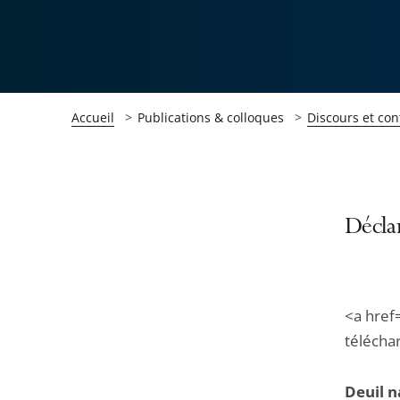
Accueil
Publications & colloques
Discours et con
Passer
Passer
Déclar
la
la
navigation
navigation
de
de
<a href
l'article
l'article
télécha
pour
pour
arriver
arriver
Deuil n
après
avant