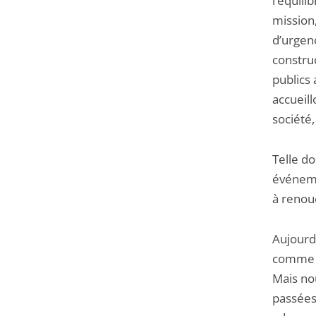
l’équili
mission
d’urgenc
construc
publics
accueill
société
Telle do
événeme
à renoue
Aujourd’
comme te
Mais no
passées