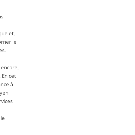
us
que et,
orner le
es.
 encore,
 En cet
ance à
oyen,
rvices
 le