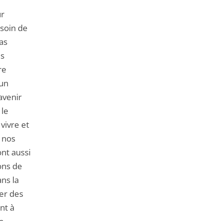
ur
esoin de
as
es
re
 un
avenir
 le
vivre et
e nos
ont aussi
ons de
ns la
ier des
nt à