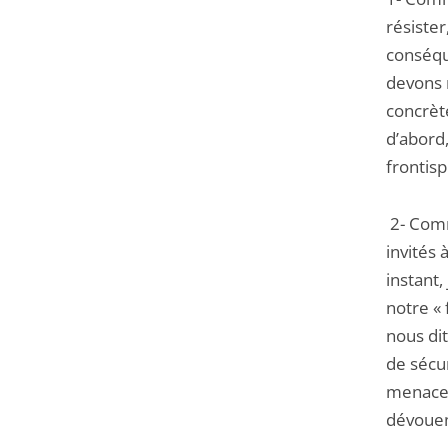
résister
conséqu
devons n
concrèt
d’abord,
frontisp
2- Comm
invités 
instant
notre « 
nous dit
de sécu
menaces 
dévouem