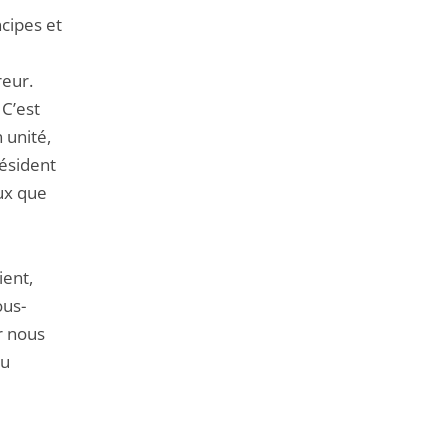
cipes et
reur.
 C’est
 unité,
résident
eux que
ient,
ous-
r nous
du