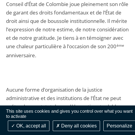
Conseil d’État de Colombie joue pleinement son rôle
de garant des droits fondamentaux et de l’État de
droit ainsi que de boussole institutionnelle. Il mérite
l’expression de notre estime, de notre considération
et de notre gratitude. Je tiens à en témoigner avec
une chaleur particulière à l’occasion de son 200
ème
anniversaire.
Aucune forme d’organisation de la justice
administrative et des institutions de l’État ne peut
prétendre au statut de modèle pertinent valable
This site uses cookies and gives you control over what you want
pour tous les pays et en tout temps. Mais
to activate
l’attachement marqué par les Conseils d’État de
OK, accept all
Deny all cookies
Personalize
France et de Colombie à leur modèle propre et au