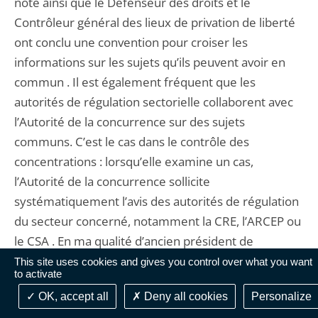
note ainsi que le Défenseur des droits et le
Contrôleur général des lieux de privation de liberté
ont conclu une convention pour croiser les
informations sur les sujets qu’ils peuvent avoir en
commun . Il est également fréquent que les
autorités de régulation sectorielle collaborent avec
l’Autorité de la concurrence sur des sujets
communs. C’est le cas dans le contrôle des
concentrations : lorsqu’elle examine un cas,
l’Autorité de la concurrence sollicite
systématiquement l’avis des autorités de régulation
du secteur concerné, notamment la CRE, l’ARCEP ou
le CSA . En ma qualité d’ancien président de
l’Autorité de la concurrence, j’attire toutefois
This site uses cookies and gives you control over what you want
to activate
l’attention sur la nécessité que ces collaborations et
OK, accept all
Deny all cookies
Personalize
les clarifications nécessaires se fassent dans le