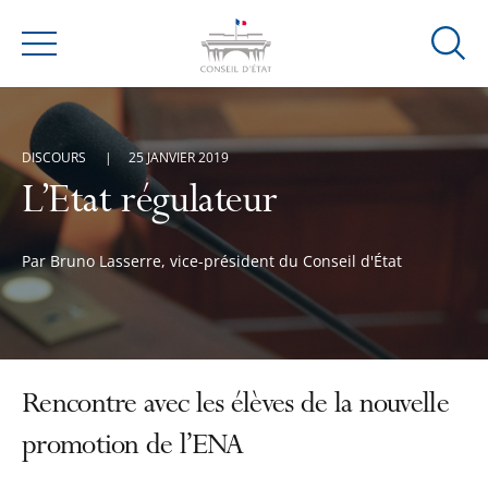
Ouvrir
Menu
la
modal
de
DISCOURS
25 JANVIER 2019
reche
L’Etat régulateur
Par Bruno Lasserre, vice-président du Conseil d'État
Rencontre avec les élèves de la nouvelle
promotion de l’ENA