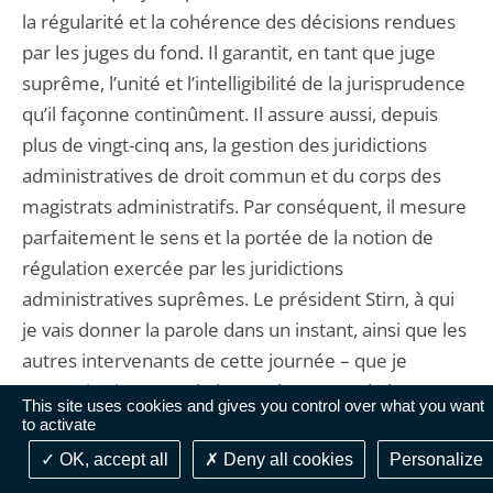
la régularité et la cohérence des décisions rendues
par les juges du fond. Il garantit, en tant que juge
suprême, l’unité et l’intelligibilité de la jurisprudence
qu’il façonne continûment. Il assure aussi, depuis
plus de vingt-cinq ans, la gestion des juridictions
administratives de droit commun et du corps des
magistrats administratifs. Par conséquent, il mesure
parfaitement le sens et la portée de la notion de
régulation exercée par les juridictions
administratives suprêmes. Le président Stirn, à qui
je vais donner la parole dans un instant, ainsi que les
autres intervenants de cette journée – que je
remercie vivement de leur présence et de leur
This site uses cookies and gives you control over what you want
participation – vont développer ce concept de
to activate
régulation et les pratiques nationales de leurs pays
OK, accept all
Deny all cookies
Personalize
respectifs en la matière. Ce sera à coup sûr une