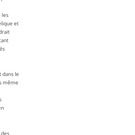
 les
lique et
drait
tant
tés
t dans le
ors même
s
en
 des