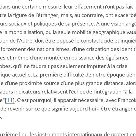
ans une certaine mesure, leur effacement n’ont pas fait
tre la figure de l’étranger, mais, au contraire, ont exacerbé
rs sociaux et politiques de sa présence. A une vision angé
 la mondialisation, où la seule mobilité géographique vau
ion de l’Autre, doit être opposé le constat lucide et inquié
nforcement des nationalismes, d’une crispation des identi
les et même d’une montée en puissance des égoïsmes
bes, qu’il ne faudrait pas seulement imputer à la crise
que actuelle. La première difficulté de notre époque tien
e d’une proximité source d’une plus grande distance, al
ieurs indicateurs relativisent l’échec de l’intégration "à la
se"
[11]
. C’est pourquoi, il apparaît nécessaire, avec Françoi
de revenir sur ce que signifie aujourd’hui « être étranger 
.
euxième lieu, les instruments internationaux de protection