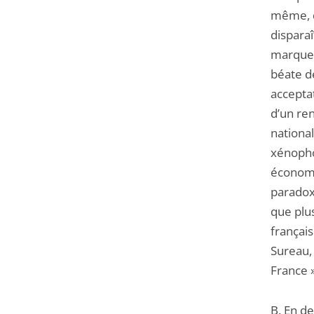
même, d
disparaî
marqueu
béate de
acceptat
d’un re
nationa
xénopho
économi
paradox
que plus
françai
Sureau, 
France »
B. En d