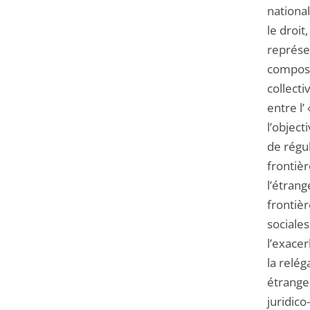
national
le droit
représen
composan
collecti
entre l’
l’object
de régul
frontièr
l’étrang
frontièr
sociales
l’exace
la relég
étranger
juridico