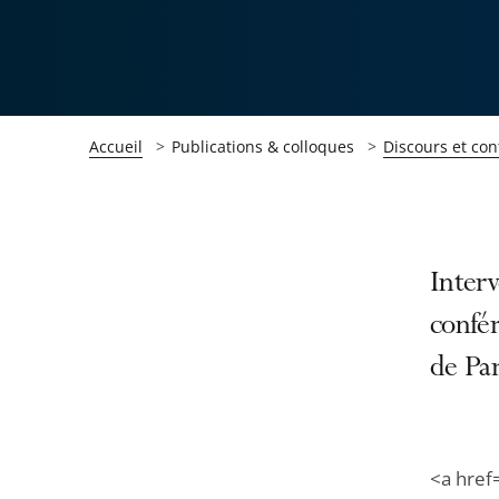
Accueil
Publications & colloques
Discours et con
Passer
Passer
Interv
la
la
confér
navigation
navigation
de Par
de
de
l'article
l'article
pour
pour
arriver
arriver
<a href
après
avant