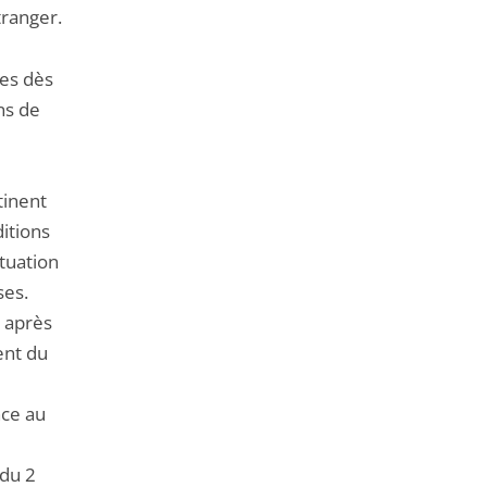
tranger.
ues dès
ns de
tinent
ditions
ituation
ses.
9 après
ent du
nce au
 du 2