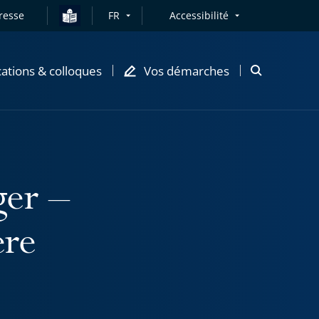
resse
FR
Accessibilité
cations & colloques
Vos démarches
Ouvrir
la
modale
de
recherche
ger –
ère