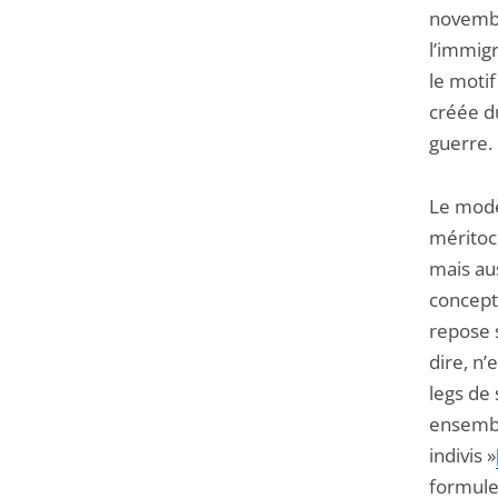
novembr
l’immigr
le motif
créée d
guerre.
Le modèl
méritocr
mais aus
concept
repose s
dire, n’
legs de 
ensemble
indivis »
formule 