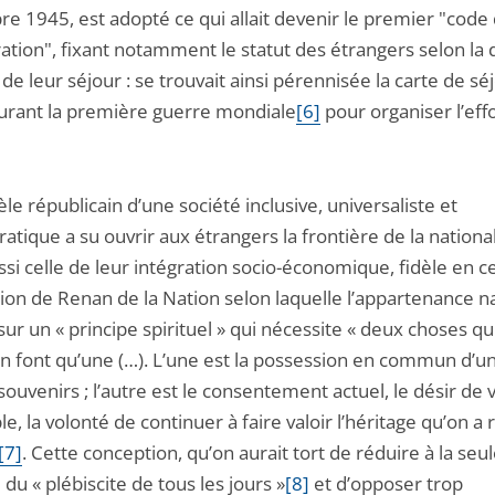
e 1945, est adopté ce qui allait devenir le premier "code
ation", fixant notamment le statut des étrangers selon la 
 de leur séjour : se trouvait ainsi pérennisée la carte de sé
urant la première guerre mondiale
[6]
pour organiser l’eff
e républicain d’une société inclusive, universaliste et
atique a su ouvrir aux étrangers la frontière de la national
si celle de leur intégration socio-économique, fidèle en ce
ion de Renan de la Nation selon laquelle l’appartenance n
ur un « principe spirituel » qui nécessite « deux choses qui
en font qu’une (…). L’une est la possession en commun d’un
souvenirs ; l’autre est le consentement actuel, le désir de 
, la volonté de continuer à faire valoir l’héritage qu’on a 
[7]
. Cette conception, qu’on aurait tort de réduire à la seu
du « plébiscite de tous les jours »
[8]
et d’opposer trop