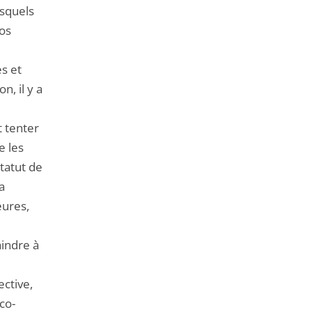
esquels
nos
es et
n, il y a
t tenter
e les
statut de
a
eures,
aindre à
ective,
co-