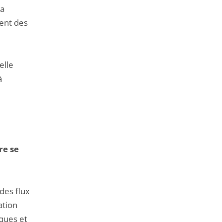
la
ent des
elle
à
re se
 des flux
ation
iques et