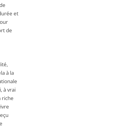
 de
durée et
jour
ort de
ité,
la à la
ationale
, à vrai
 riche
vivre
reçu
le