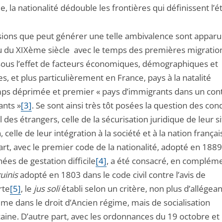
le, la nationalité dédouble les frontières qui définissent l’é
sions que peut générer une telle ambivalence sont appar
eu du XIXème siècle avec le temps des premières migratio
ous l’effet de facteurs économiques, démographiques et
es, et plus particulièrement en France, pays à la natalité
ps déprimée et premier « pays d’immigrants dans un con
ants »
[3]
. Se sont ainsi très tôt posées la question des con
l des étrangers, celle de la sécurisation juridique de leur s
n, celle de leur intégration à la société et à la nation françai
rt, avec le premier code de la nationalité, adopté en 188
ées de gestation difficile
[4]
, a été consacré, en complém
uinis
adopté en 1803 dans le code civil contre l’avis de
rte
[5]
, le
jus soli
établi selon un critère, non plus d’allégea
me dans le droit d’Ancien régime, mais de socialisation
caine. D’autre part, avec les ordonnances du 19 octobre et