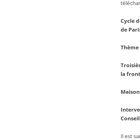
télécha
Cycle d
de Pari
Thème d
Troisiè
la fron
Maison
Interve
Conseil
Il est s