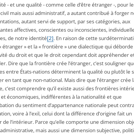
ité - et une qualité - comme celle d’être étranger -, pour l
, civil mais aussi administratif, a autant contribué à forger 
tations, autant servi de support, par ses catégories, aux
tes affectives, conscientes ou inconscientes, individuell
ves, de notre identité
[2]
. En raison de cette surdéterminatio
 « étranger » et la « frontière » une dialectique qui déborde
ivité du droit et que le droit cependant doit appréhender e
er. Dire que la frontière crée l’étranger, c’est souligner qu
es entre États-nations déterminent la qualité ou plutôt le 
er en tant que non-national. Mais dire que l’étranger crée l
e, c’est comprendre qu’il existe aussi des frontières intéri
 et économiques, indifférentes à la nationalité et que
rbation du sentiment d’appartenance nationale peut contr
ation, voire à l’exil, celui dont la différence d’origine fait un
 de l’intérieur. Parce qu’elle comporte une dimension obj
-administrative, mais aussi une dimension subjective, politi