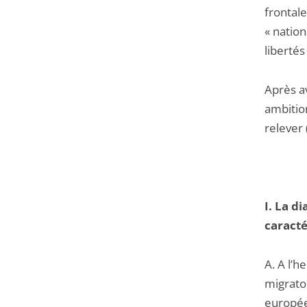
frontal
« nation
libertés
Après av
ambition
relever (
I. La d
caracté
A. A l’h
migrato
europée