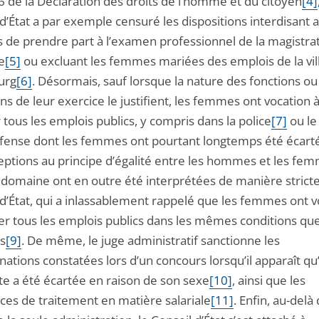
e 6 de la Déclaration des droits de l’homme et du citoyen
[4]
d’État a par exemple censuré les dispositions interdisant 
de prendre part à l’examen professionnel de la magistra
e
[5]
ou excluant les femmes mariées des emplois de la vil
urg
[6]
. Désormais, sauf lorsque la nature des fonctions ou
ns de leur exercice le justifient, les femmes ont vocation 
tous les emplois publics, y compris dans la police
[7]
ou le
éfense dont les femmes ont pourtant longtemps été écart
eptions au principe d’égalité entre les hommes et les fe
 domaine ont en outre été interprétées de manière stricte
 d’État, qui a inlassablement rappelé que les femmes ont v
er tous les emplois publics dans les mêmes conditions que
s
[9]
. De même, le juge administratif sanctionne les
nations constatées lors d’un concours lorsqu’il apparaît q
te a été écartée en raison de son sexe
[10]
, ainsi que les
nces de traitement en matière salariale
[11]
. Enfin, au-delà