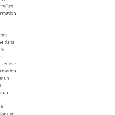
nnaître
firmation
sont
me dans
re
rt
 et elle
irmation
ur un
a
é un
 du
tions et