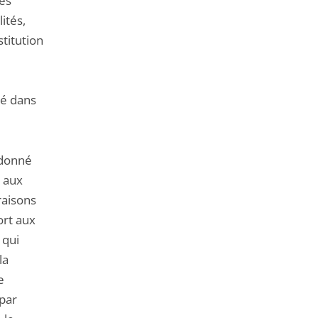
des
ités,
titution
té dans
a donné
s aux
raisons
ort aux
 qui
la
e
 par