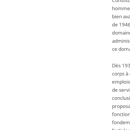
Constitu
hommes 
bien av
de 1946 
domaine
administ
ce doma
Dès 193
corps à
emplois 
de servi
conclus
proposa
fonction
fondeme