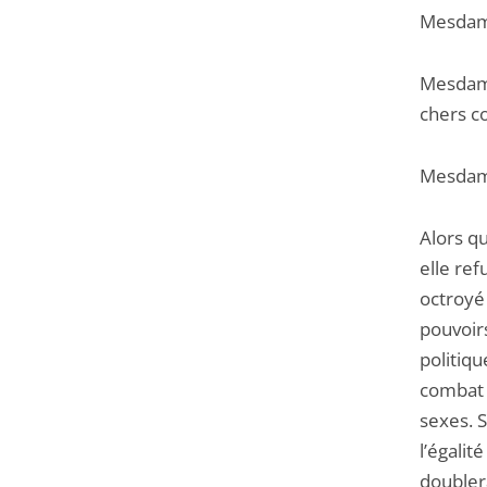
Mesdame
Mesdame
chers co
Mesdam
Alors qu
elle ref
octroyé
pouvoir
politiq
combat e
sexes. 
l’égalit
doublera