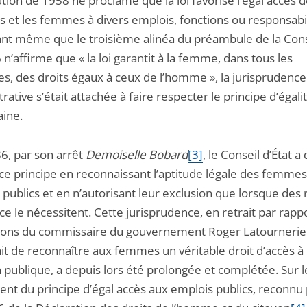
tion de 1958 ne proclame que la loi favorise l’égal accès 
et les femmes à divers emplois, fonctions ou responsabil
ant même que le troisième alinéa du préambule de la Cons
n’affirme que « la loi garantit à la femme, dans tous les
s, des droits égaux à ceux de l’homme », la jurisprudence
rative s’était attachée à faire respecter le principe d’égali
ine.
6, par son arrêt
Demoiselle Bobard
[3]
, le Conseil d’État 
 ce principe en reconnaissant l’aptitude légale des femme
publics et en n’autorisant leur exclusion que lorsque des 
ce le nécessitent. Cette jurisprudence, en retrait par rapp
ions du commissaire du gouvernement Roger Latournerie
it de reconnaître aux femmes un véritable droit d’accès à 
 publique, a depuis lors été prolongée et complétée. Sur l
nt du principe d’égal accès aux emplois publics, reconnu