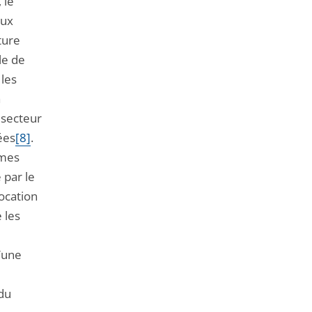
, le
aux
ture
le de
 les
à
 secteur
ées
[8]
.
mmes
 par le
ocation
 les
u’une
 du