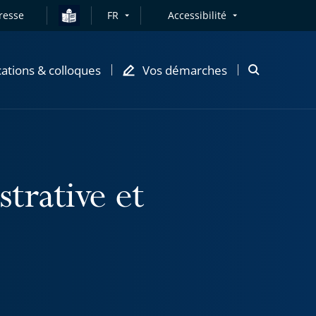
resse
FR
Accessibilité
cations & colloques
Vos démarches
Ouvrir
la
modale
de
recherche
trative et