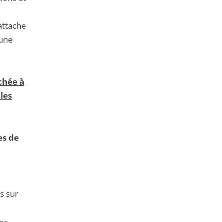
attache
 une
chée à
les
es de
s sur
a