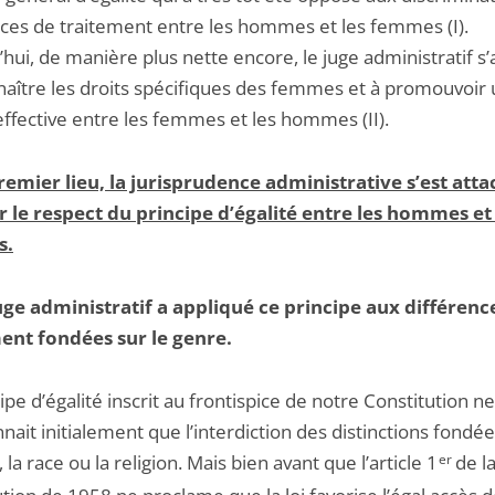
nces de traitement entre les hommes et les femmes (I).
hui, de manière plus nette encore, le juge administratif s’
naître les droits spécifiques des femmes et à promouvoir
effective entre les femmes et les hommes (II).
remier lieu, la jurisprudence administrative s’est atta
r le respect du principe d’égalité entre les hommes et 
s.
juge administratif a appliqué ce principe aux différenc
ent fondées sur le genre.
ipe d’égalité inscrit au frontispice de notre Constitution ne
ait initialement que l’interdiction des distinctions fondée
e, la race ou la religion. Mais bien avant que l’article 1
er
de l