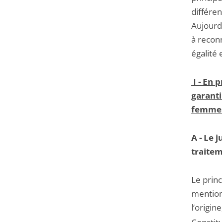
différe
Aujourd’
à recon
égalité 
I -
En p
garanti
femme
A - Le 
traitem
Le princ
mentionn
l’origin