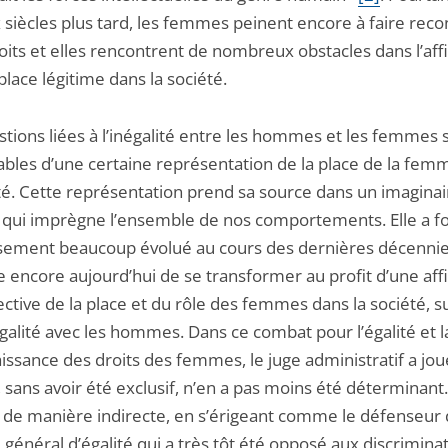
 siècles plus tard, les femmes peinent encore à faire reco
oits et elles rencontrent de nombreux obstacles dans l’af
place légitime dans la société.
stions liées à l’inégalité entre les hommes et les femmes 
ables d’une certaine représentation de la place de la fem
été. Cette représentation prend sa source dans un imaginai
if qui imprègne l’ensemble de nos comportements. Elle a fo
ement beaucoup évolué au cours des dernières décennies
e encore aujourd’hui de se transformer au profit d’une aff
ective de la place et du rôle des femmes dans la société, s
galité avec les hommes. Dans ce combat pour l’égalité et l
issance des droits des femmes, le juge administratif a jou
, sans avoir été exclusif, n’en a pas moins été déterminant.
 de manière indirecte, en s’érigeant comme le défenseur
 général d’égalité qui a très tôt été opposé aux discrimina