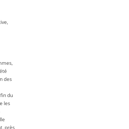
ive,
ommes,
 été
on des
fin du
e les
à
lle
t, près