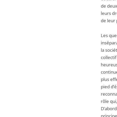
de deux
leurs dr
de leur 
Les que
insépar
la soci
collect
heureus
continu
plus eff
pied d’é
reconna
rôle qui
D’abord
principe