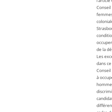
l’articl
Conseil 
femmes 
colonial
Strasbo
conditio
occuper 
de la d
Les exc
dans ce
Conseil
à occup
homme
discrimi
candida
différe