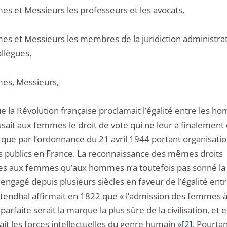
s et Messieurs les professeurs et les avocats,
s et Messieurs les membres de la juridiction administrat
llègues,
es, Messieurs,
e la Révolution française proclamait l’égalité entre les h
usait aux femmes le droit de vote qui ne leur a finalement
 que par l’ordonnance du 21 avril 1944 portant organisati
s publics en France. La reconnaissance des mêmes droits
ues aux femmes qu’aux hommes n’a toutefois pas sonné la 
ngagé depuis plusieurs siècles en faveur de l’égalité entr
Stendhal affirmait en 1822 que « l’admission des femmes 
é parfaite serait la marque la plus sûre de la civilisation, et e
it les forces intellectuelles du genre humain »
[2]
. Pourtan