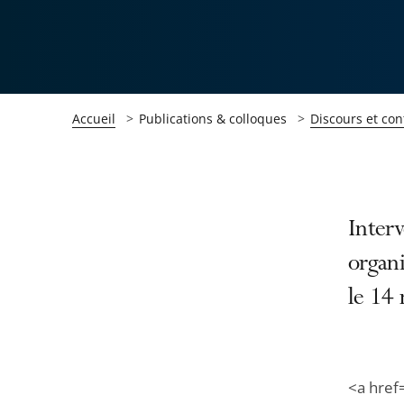
Accueil
Publications & colloques
Discours et con
Passer
Passer
Inter
la
la
organi
navigation
navigation
le 14
de
de
l'article
l'article
pour
pour
arriver
arriver
<a href
après
avant