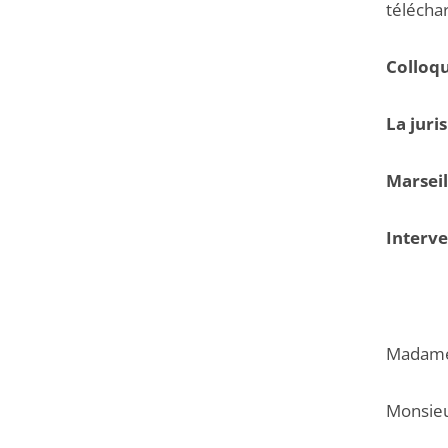
télécha
Colloqu
La juri
Marsei
Interv
Madame 
Monsieur