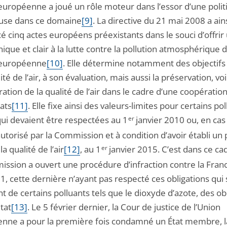
 européenne a joué un rôle moteur dans l’essor d’une polit
use dans ce domaine
[9]
. La directive du 21 mai 2008 a ain
é cinq actes européens préexistants dans le souci d’offrir
ique et clair à la lutte contre la pollution atmosphérique 
 européenne
[10]
. Elle détermine notamment des objectifs 
lité de l’air, à son évaluation, mais aussi la préservation, vo
ration de la qualité de l’air dans le cadre d’une coopératio
ats
[11]
. Elle fixe ainsi des valeurs-limites pour certains po
qui devaient être respectées au 1
er
janvier 2010 ou, en cas
utorisé par la Commission et à condition d’avoir établi un 
 la qualité de l’air
[12]
, au 1
er
janvier 2015. C’est dans ce ca
ission a ouvert une procédure d’infraction contre la Fran
, cette dernière n’ayant pas respecté ces obligations qui 
nt de certains polluants tels que le dioxyde d’azote, des ob
tat
[13]
. Le 5 février dernier, la Cour de justice de l’Union
nne a pour la première fois condamné un État membre, l