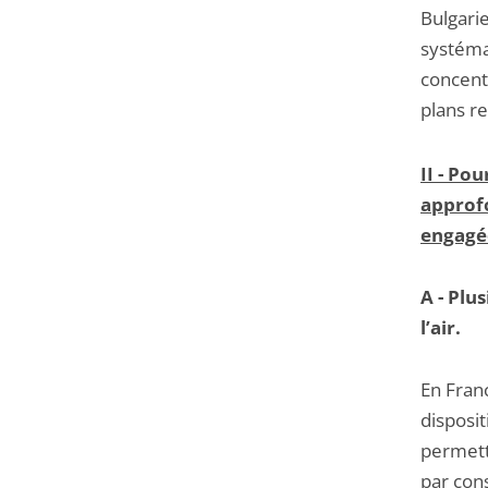
Bulgari
systémat
concentr
plans rel
II - Po
approfo
engagé
A - Plus
l’air.
En Fran
disposit
permett
par cons