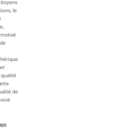
citoyens
ions, le
é
e,
 motivé
 de
phérique
 et
 qualité
cette
ualité de
vicié
ion