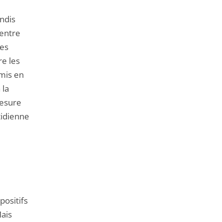
andis
entre
Ces
re les
 mis en
 la
mesure
tidienne
positifs
Mais