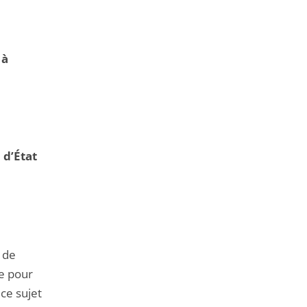
de
l'article
pour
 à
arriver
avant
 d’État
 de
ie pour
ce sujet