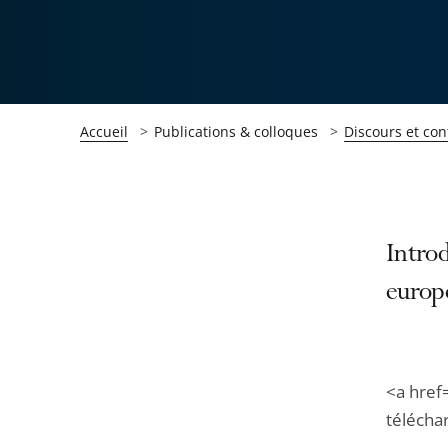
Accueil
Publications & colloques
Discours et con
Passer
Passer
Introd
la
la
europ
navigation
navigation
de
de
l'article
l'article
pour
pour
<a href
arriver
arriver
télécha
après
avant