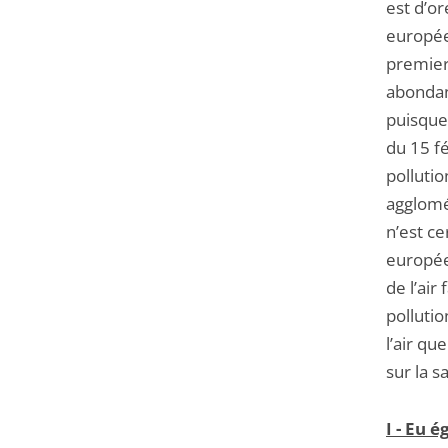
est d’o
européen
premier
abondant
puisque
du 15 fé
polluti
agglomé
n’est ce
europée
de l’air
pollutio
l’air qu
sur la 
I - Eu 