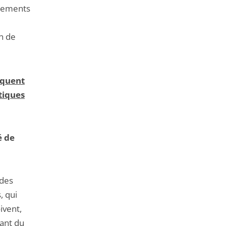
ssements
on de
séquent
itiques
é de
 des
, qui
ivent,
sant du