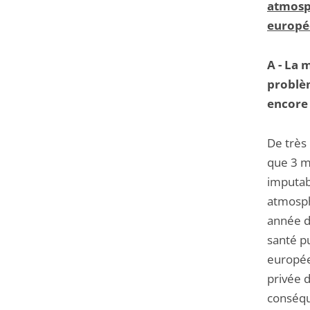
atmosph
europée
A - La 
problèm
encore 
De très
que 3 m
imputab
atmosph
année d
santé p
europée
privée 
conséque