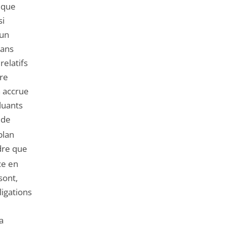
ique
si
 un
dans
relatifs
ire
n accrue
lluants
 de
plan
dre que
ce en
sont,
ligations
a