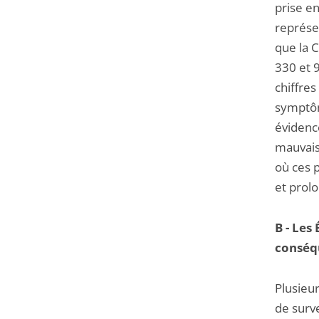
prise en
représe
que la 
330 et 
chiffres
symptôme
évidenc
mauvaise
où ces 
et prolo
B - Les
conséqu
Plusieur
de surve