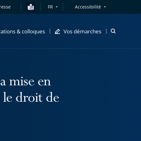
resse
FR
Accessibilité
cations & colloques
Vos démarches
Ouvrir
la
modale
de
recherche
sa mise en
le droit de