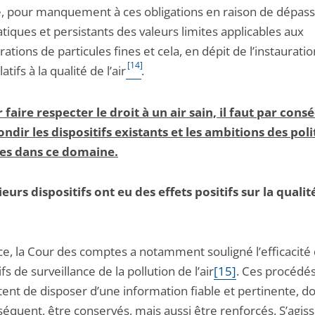
e, pour manquement à ces obligations en raison de dépa
iques et persistants des valeurs limites applicables aux
ations de particules fines et cela, en dépit de l’instaurati
[14]
atifs à la qualité de l’air
.
ur faire respecter le droit à un air sain, il faut par con
ndir les dispositifs existants et les ambitions des pol
es dans ce domaine.
ieurs dispositifs ont eu des effets positifs sur la qualit
ce, la Cour des comptes a notamment souligné l’efficacité
ifs de surveillance de la pollution de l’air
[15]
. Ces procédés
ent de disposer d’une information fiable et pertinente, do
équent, être conservés, mais aussi être renforcés. S’agis