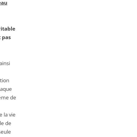
eau
ritable
 pas
ainsi
ution
haque
lème de
 la vie
le de
seule