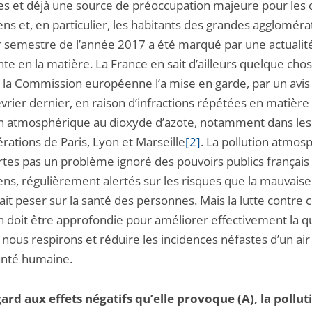
res et déjà une source de préoccupation majeure pour les 
s et, en particulier, les habitants des grandes agglomérat
 semestre de l’année 2017 a été marqué par une actualit
e en la matière. La France en sait d’ailleurs quelque chos
 la Commission européenne l’a mise en garde, par un avis
vrier dernier, en raison d’infractions répétées en matière
on atmosphérique au dioxyde d’azote, notamment dans les
rations de Paris, Lyon et Marseille
[2]
. La pollution atmos
rtes pas un problème ignoré des pouvoirs publics français
ns, régulièrement alertés sur les risques que la mauvaise
 fait peser sur la santé des personnes. Mais la lutte contre 
n doit être approfondie pour améliorer effectivement la q
e nous respirons et réduire les incidences néfastes d’un air 
santé humaine.
égard aux effets négatifs qu’elle provoque (A), la pollut