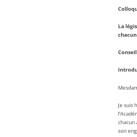
Colloqu
La légi
chacun 
Conseil
Introd
Mesdam
Je suis
l’Académ
chacun 
son eng