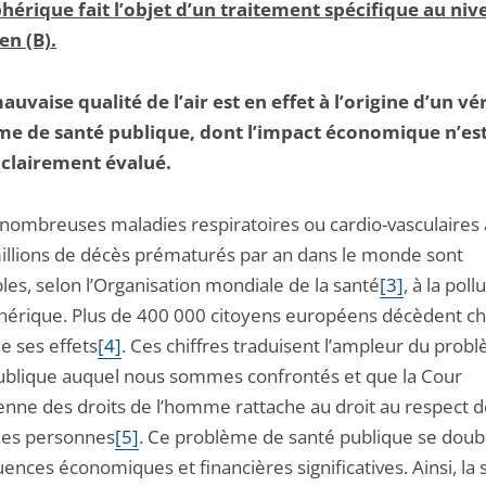
érique fait l’objet d’un traitement spécifique au niv
n (B).
mauvaise qualité de l’air est en effet à l’origine d’un vé
e de santé publique, dont l’impact économique n’est
clairement évalué.
 nombreuses maladies respiratoires ou cardio-vasculaires 
illions de décès prématurés par an dans le monde sont
les, selon l’Organisation mondiale de la santé
[3]
, à la poll
érique. Plus de 400 000 citoyens européens décèdent c
e ses effets
[4]
. Ces chiffres traduisent l’ampleur du prob
ublique auquel nous sommes confrontés et que la Cour
nne des droits de l’homme rattache au droit au respect de
des personnes
[5]
. Ce problème de santé publique se doub
nces économiques et financières significatives. Ainsi, la 