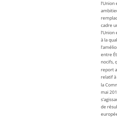
l’Union
ambitie
remplac
cadre un
l’Union
à la qua
l’amélio
entre Ét
nocifs, 
report a
relatif à
la Comm
mai 2011
s’agissa
de résul
europée