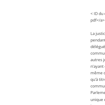
< ID du
pdf</a>
La just
pendant 
déléguée
commun,
autres j
n’ayant 
même qu
qu’à tit
commun :
Parlemen
unique 