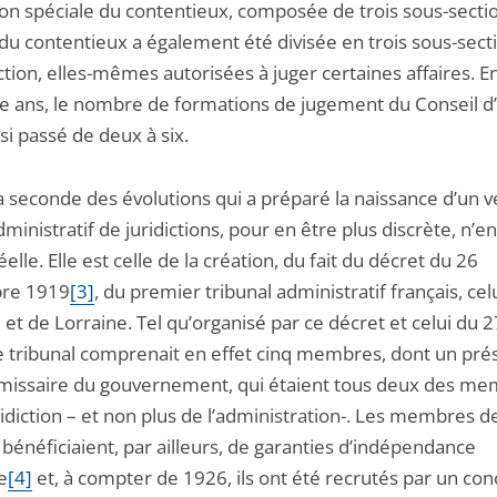
on spéciale du contentieux, composée de trois sous-section
 du contentieux a également été divisée en trois sous-sect
ction, elles-mêmes autorisées à juger certaines affaires. E
e ans, le nombre de formations de jugement du Conseil d’
nsi passé de deux à six.
nde des évolutions qui a préparé la naissance d’un vé
ministratif de juridictions, pour en être plus discrète, n’en
elle. Elle est celle de la création, du fait du décret du 26
re 1919
[3]
, du premier tribunal administratif français, cel
 et de Lorraine. Tel qu’organisé par ce décret et celui du 
e tribunal comprenait en effet cinq membres, dont un prés
issaire du gouvernement, qui étaient tous deux des m
ridiction – et non plus de l’administration-. Les membres d
 bénéficiaient, par ailleurs, de garanties d’indépendance
e
[4]
et, à compter de 1926, ils ont été recrutés par un co