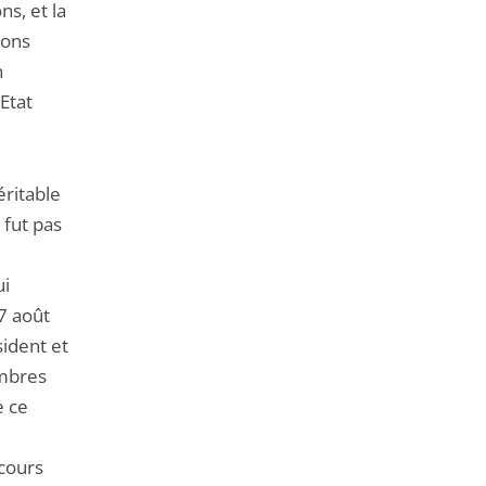
s, et la
ions
n
Etat
ritable
 fut pas
ui
27 août
ident et
embres
e ce
ncours