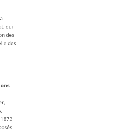
la
t, qui
ion des
lle des
tions
er,
,
i 1872
mposés