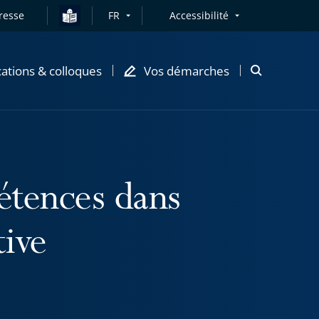
resse
FR
Accessibilité
cations & colloques
Vos démarches
Ouvrir
la
modale
de
recherche
étences dans
tive