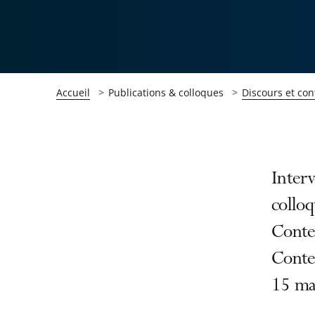
Accueil
Publications & colloques
Discours et con
Passer
Passer
Interv
la
la
colloq
navigation
navigation
Conte
de
de
l'article
l'article
Conten
pour
pour
15 ma
arriver
arriver
après
avant