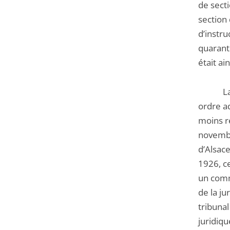
de secti
section
d’instru
quarant
était ai
La seco
ordre ad
moins ré
novemb
d’Alsace
1926, c
un comm
de la ju
tribunal
juridiqu