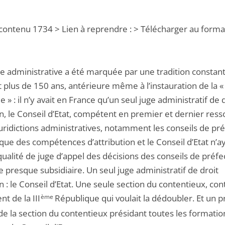
 contenu 1734 > Lien à reprendre : > Télécharger au forma
ice administrative a été marquée par une tradition constan
plus de 150 ans, antérieure même à l’instauration de la « 
 » : il n’y avait en France qu’un seul juge administratif de 
 le Conseil d’Etat, compétent en premier et dernier resso
uridictions administratives, notamment les conseils de pré
que des compétences d’attribution et le Conseil d’Etat n’ay
alité de juge d’appel des décisions des conseils de préfe
re presque subsidiaire. Un seul juge administratif de droit
 le Conseil d’Etat. Une seule section du contentieux, cont
t de la III
ème
République qui voulait la dédoubler. Et un p
de la section du contentieux présidant toutes les formatio