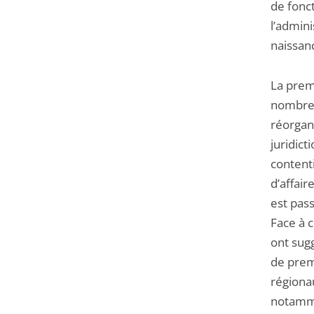
de fonct
l’admini
naissanc
La prem
nombre 
réorgan
juridict
content
d’affair
est pass
Face à 
ont sugg
de prem
régionau
notamme