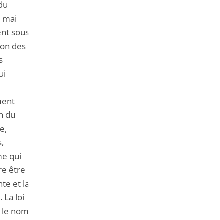
du
4 mai
ent sous
ion des
s
ui
u
ment
on du
e,
s,
me qui
re être
te et la
 La loi
s le nom