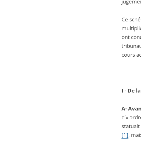
jugemen
Ce sché
multipli
ont cond
tribuna
cours a
I - De 
A-
Avan
d’« ordr
statuai
[1]
, mai