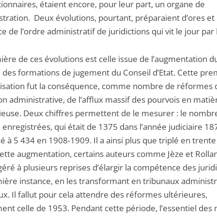
ionnaires, étaient encore, pour leur part, un organe de
stration. Deux évolutions, pourtant, préparaient d’ores et 
e de l’ordre administratif de juridictions qui vit le jour par 
ière de ces évolutions est celle issue de l’augmentation d
des formations de jugement du Conseil d’Etat. Cette pre
isation fut la conséquence, comme nombre de réformes d
ion administrative, de l’afflux massif des pourvois en matiè
ieuse. Deux chiffres permettent de le mesurer : le nombr
e enregistrées, qui était de 1375 dans l’année judiciaire 1
é à 5 434 en 1908-1909. Il a ainsi plus que triplé en trente
cette augmentation, certains auteurs comme Jèze et Rollan
éré à plusieurs reprises d’élargir la compétence des jurid
ière instance, en les transformant en tribunaux administr
x. Il fallut pour cela attendre des réformes ultérieures,
nt celle de 1953. Pendant cette période, l’essentiel des