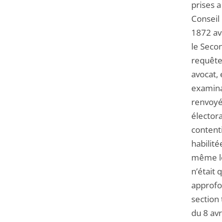
prises 
Conseil 
1872 av
le Secon
requête
avocat, 
examina
renvoyé
électora
content
habilité
même lo
n’était
approfo
section 
du 8 avr