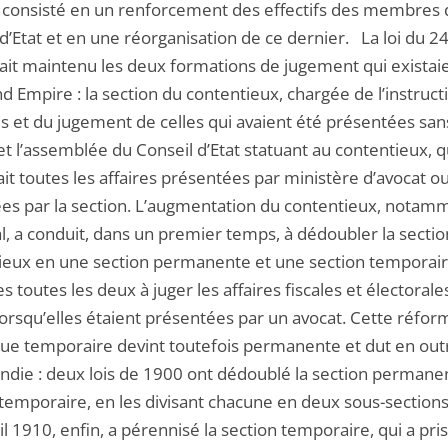
a consisté en un renforcement des effectifs des membres 
d’Etat et en une réorganisation de ce dernier. La loi du 2
ait maintenu les deux formations de jugement qui existai
d Empire : la section du contentieux, chargée de l’instruct
s et du jugement de celles qui avaient été présentées san
et l’assemblée du Conseil d’Etat statuant au contentieux, q
it toutes les affaires présentées par ministère d’avocat o
es par la section. L’augmentation du contentieux, notam
l, a conduit, dans un premier temps, à dédoubler la secti
ieux en une section permanente et une section temporair
es toutes les deux à juger les affaires fiscales et électorale
rsqu’elles étaient présentées par un avocat. Cette réfor
 que temporaire devint toutefois permanente et dut en out
ndie : deux lois de 1900 ont dédoublé la section permanen
temporaire, en les divisant chacune en deux sous-sections.
il 1910, enfin, a pérennisé la section temporaire, qui a pri