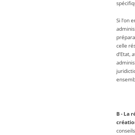
spécifiq
Si l’on 
administ
prépara
celle ré
d’Etat, 
administ
juridic
ensembl
B - La 
créatio
conseils