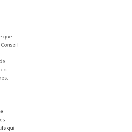
me que
 Conseil
 de
 un
mes.
te
les
ifs qui