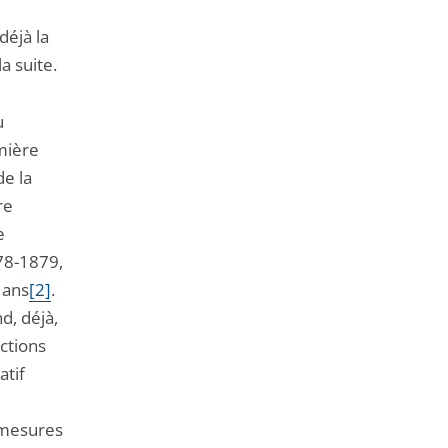
déjà la
la suite.
u
mière
e la
re
e
878-1879,
 ans
[2]
.
d, déjà,
ictions
atif
 mesures