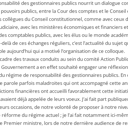
nsabilité des gestionnaires publics nourrit un dialogue co
 pouvoirs publics, entre la Cour des comptes et le Conseil d
s collègues du Conseil constitutionnel, comme avec ceux 
judiciaire, avec les ministères économiques et financiers et
des comptables publics, avec les élus ou le monde académ
-delà de ces échanges réguliers, c’est l’actualité du sujet 
e aujourd’hui qui a motivé l’organisation de ce colloque.
 cadre des travaux conduits au sein du comité Action Publ
e Gouvernement a en effet souhaité engager une réflexion
 du régime de responsabilité des gestionnaires publics. En
de parole parfois maladroites qui ont accompagné cette a
dictions financières ont accueilli favorablement cette initiat
 avaient déjà appelée de leurs voeux. J’ai fait part publiqu
ieurs occasions, de notre volonté de proposer à notre niv
e réforme du régime actuel ; je l’ai fait notamment ici-mê
le Premier ministre, lors de notre dernière audience de re