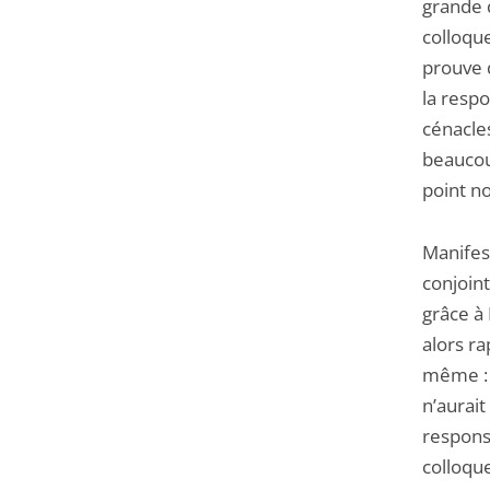
grande 
colloque
prouve 
la respo
cénacles
beaucoup
point no
Manifest
conjoint
grâce à 
alors ra
même : 
n’aurait
responsa
colloque