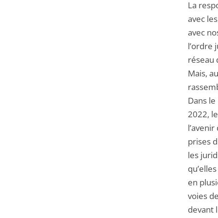
La respo
avec les
avec no
l’ordre 
réseau 
Mais, au
rassembl
Dans le
2022, l
l’avenir
prises 
les juri
qu’elles
en plus
voies d
devant 