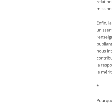
relation
mission
Enfin, 
unissen
l’ensei
publian
nous int
contribu
la respo
le mérit
*
Pourquoi