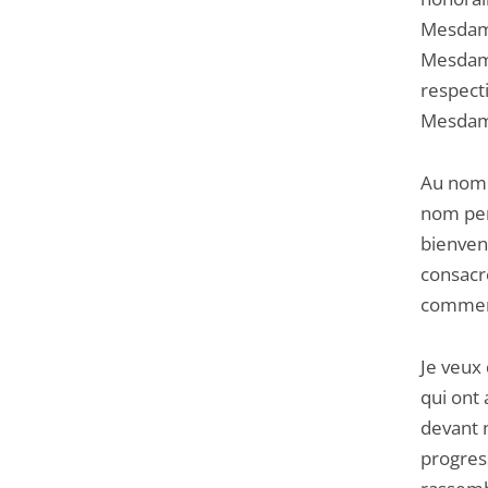
Mesdame
Mesdame
respecti
Mesdame
Au nom 
nom per
bienven
consacré
commenç
Je veux
qui ont 
devant n
progres