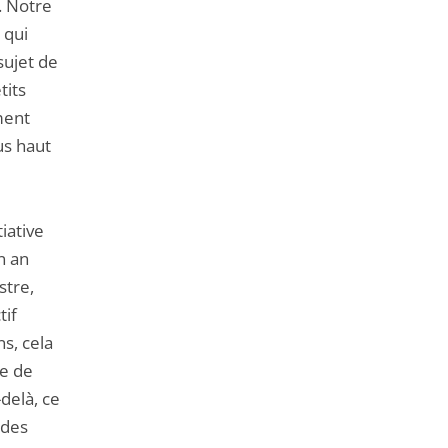
. Notre
 qui
sujet de
tits
ment
us haut
iative
n an
stre,
tif
s, cela
me de
delà, ce
 des