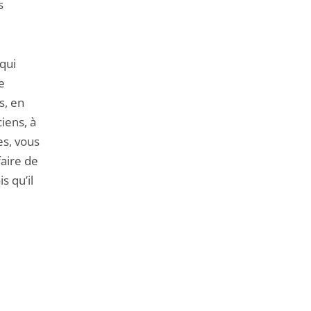
s
qui
e
s, en
iens, à
es, vous
faire de
s qu’il