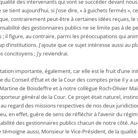
qualité des intervenants qui vont se succéder devant nous
 se tient aujourd’hui, si j’ose dire, « à guichets fermés », ce
que, contrairement peut-être à certaines idées reçues, le 
nsabilité des gestionnaires publics ne se limite pas à de pe
 ; il figure, au contraire, parmi les préoccupations qui ani
 d’institutions. J’ajoute que ce sujet intéresse aussi au pl
s concitoyens ; j’y reviendrai.
ation importante, également, car elle est le fruit d’une init
e du Conseil d’État et de la Cour des comptes prise il y a u
Martine de Boisdeffre et à notre collègue Roch-Olivier Mai
pporteur général de la Cour. Ce projet était naturel, instinc
au regard des missions respectives de nos deux juridiction
 eu, en effet, guère de sens de réfléchir à l’avenir du régi
bilité des gestionnaires publics chacun de notre côté. Au-
 témoigne aussi, Monsieur le Vice-Président, de la qualité