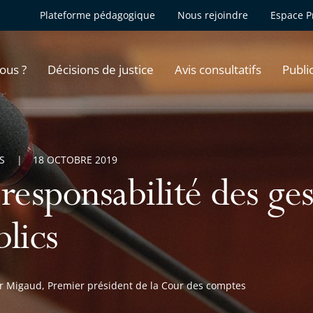
Plateforme pédagogique
Nous rejoindre
Espace P
ous ?
Décisions de justice
Avis consultatifs
Publi
S
18 OCTOBRE 2019
responsabilité des ge
blics
er Migaud, Premier président de la Cour des comptes