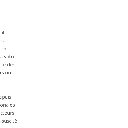
il
ns
 en
 : votre
ité des
rs ou
depuis
oriales
Acteurs
 suscité