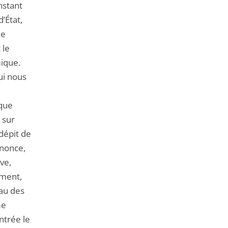
nstant
’État,
de
 le
ique.
qui nous
ique
 sur
 dépit de
nnonce,
ive,
ement,
eau des
me
ntrée le