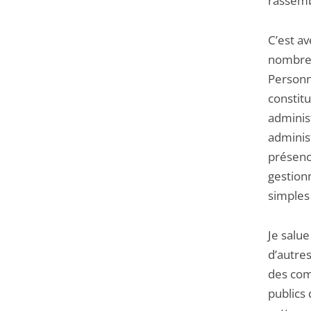
rassemb
C’est av
nombreu
Personn
constitu
administ
administ
présenc
gestionn
simples
Je salue
d’autres
des comp
publics