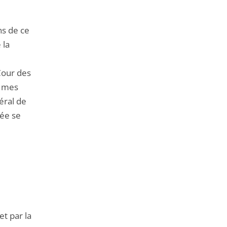
ns de ce
 la
Cour des
r mes
éral de
née se
et par la