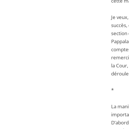
cette m
Je veux
succès, 
section 
Pappala
comptes
remerci
la Cour
déroule
*
La mani
importa
D’abord,