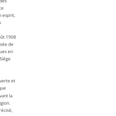
 des
ce
 esprit,
s
oût 1908
isée de
pues en
-Siège
uverte et
que
vant la
igion.
récisé,