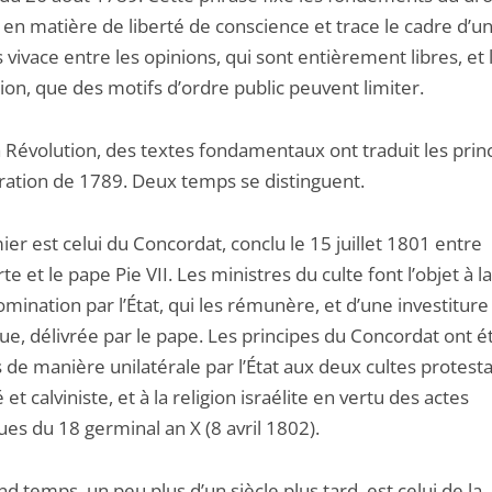
 en matière de liberté de conscience et trace le cadre d’u
 vivace entre les opinions, qui sont entièrement libres, et 
on, que des motifs d’ordre public peuvent limiter.
a Révolution, des textes fondamentaux ont traduit les prin
aration de 1789. Deux temps se distinguent.
er est celui du Concordat, conclu le 15 juillet 1801 entre
e et le pape Pie VII. Les ministres du culte font l’objet à la
mination par l’État, qui les rémunère, et d’une investiture
ue, délivrée par le pape. Les principes du Concordat ont é
de manière unilatérale par l’État aux deux cultes protesta
et calviniste, et à la religion israélite en vertu des actes
es du 18 germinal an X (8 avril 1802).
d temps, un peu plus d’un siècle plus tard, est celui de la