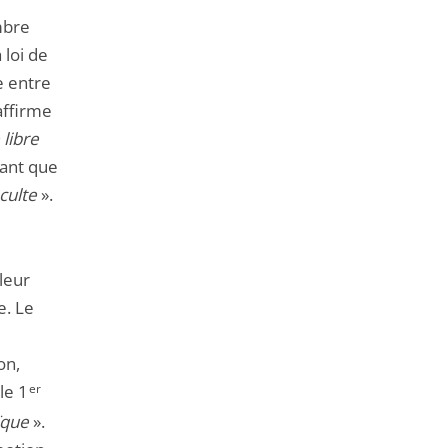
mbre
loi de
e entre
 affirme
 libre
yant que
culte
».
leur
e. Le
on,
le 1
er
ïque
».