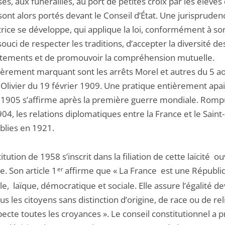
ses, aux funérailles, au port de petites croix par les élèves
sont alors portés devant le Conseil d’État. Une jurispruden
trice se développe, qui applique la loi, conformément à son
souci de respecter les traditions, d’accepter la diversité de
ements et de promouvoir la compréhension mutuelle.
lièrement marquant sont les arrêts Morel et autres du 5 a
 Olivier du 19 février 1909. Une pratique entièrement apa
de 1905 s’affirme après la première guerre mondiale. Rom
1904, les relations diplomatiques entre la France et le Saint
blies en 1921.
itution de 1958 s’inscrit dans la filiation de cette laïcité o
e. Son article 1
er
affirme que « La France est une Républi
ble, laïque, démocratique et sociale. Elle assure l’égalité de
ous les citoyens sans distinction d’origine, de race ou de rel
pecte toutes les croyances ». Le conseil constitutionnel a p