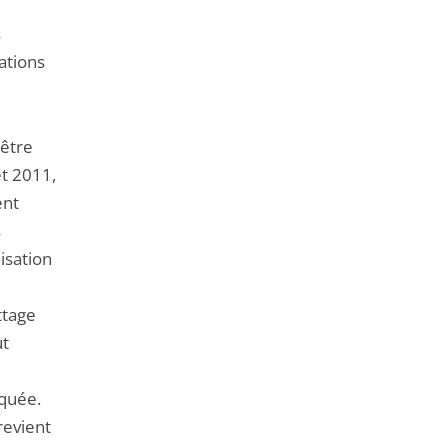
s
ations
’être
et 2011,
ent
s
isation
ttage
ut
squée.
revient