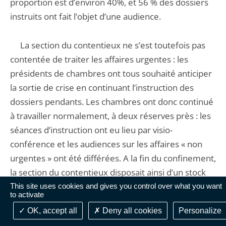
proportion est d’environ 40%, et 56 % des dossiers
instruits ont fait l’objet d’une audience.
La section du contentieux ne s’est toutefois pas
contentée de traiter les affaires urgentes : les
présidents de chambres ont tous souhaité anticiper
la sortie de crise en continuant l’instruction des
dossiers pendants. Les chambres ont donc continué
à travailler normalement, à deux réserves près : les
séances d’instruction ont eu lieu par visio-
conférence et les audiences sur les affaires « non
urgentes » ont été différées. A la fin du confinement,
la section du contentieux disposait ainsi d’un stock
considérable d’affaires en état d’être jugées. Dès le
This site uses cookies and gives you control over what you want
to activate
13 mai, les audiences ont repris à un rythme
OK, accept all
Deny all cookies
Personalize
soutenu afin de sortir au plus vite ce surplus de